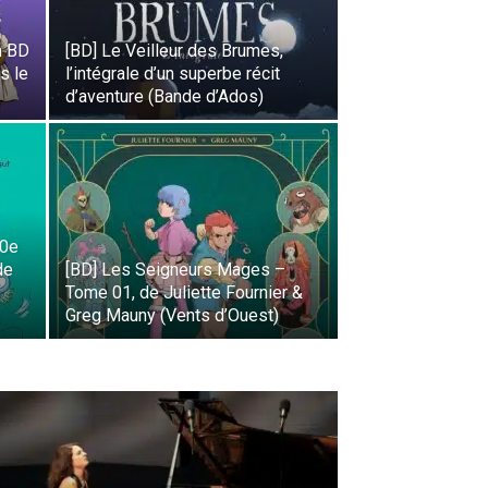
n BD
[BD] Le Veilleur des Brumes,
s le
l’intégrale d’un superbe récit
d’aventure (Bande d’Ados)
10e
de
[BD] Les Seigneurs Mages –
Tome 01, de Juliette Fournier &
Greg Mauny (Vents d’Ouest)