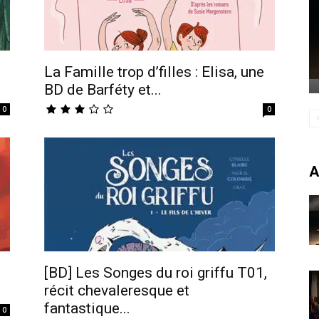
La Famille trop d’filles : Elisa, une
BD de Barféty et...
0
0
A
[BD] Les Songes du roi griffu T01,
récit chevaleresque et
fantastique...
0