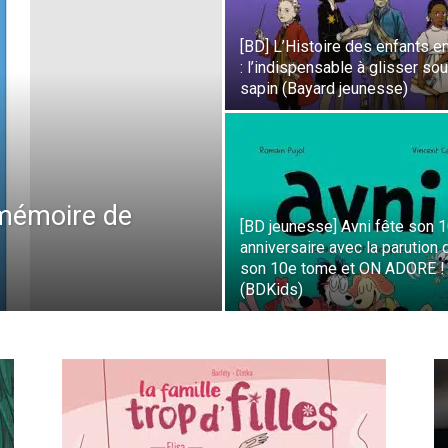
[BD] L’Histoire des enfants e
: l’indispensable à glisser sou
sapin (Bayard jeunesse)
 mémoire de
[BD jeunesse] Avni fête son 
anniversaire avec la parution 
son 10e tome et ON ADORE !
(BDKids)