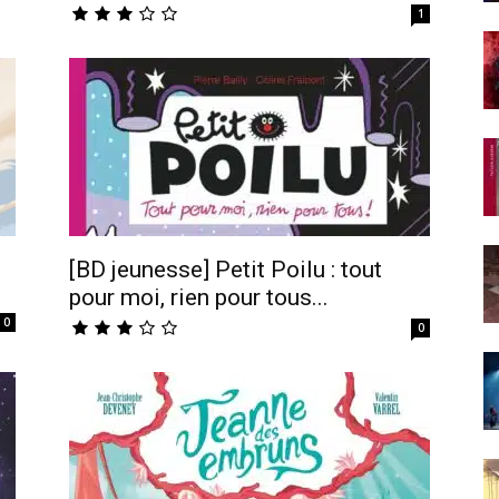
1
[BD jeunesse] Petit Poilu : tout
pour moi, rien pour tous...
0
0