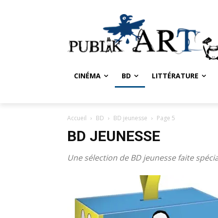
CINÉMA
BD
LITTÉRATURE
Accueil
BD
BD jeunesse
Page 5
BD JEUNESSE
Une sélection de BD jeunesse faite spéci