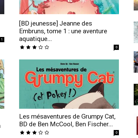
[BD jeunesse] Jeanne des
Embruns, tome 1 : une aventure
aquatique...
1
0
Les mésaventures de Grumpy Cat,
BD de Ben McCool, Ben Fischer...
a
0