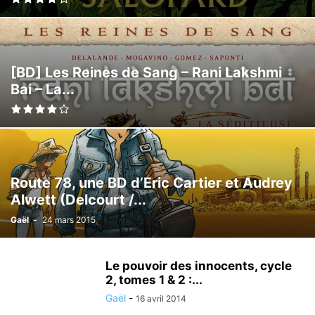
[BD] Les Reines de Sang – Rani Lakshmi
Bai – La...
Route 78, une BD d’Eric Cartier et Audrey
Alwett (Delcourt /...
Gaël
-
24 mars 2015
Le pouvoir des innocents, cycle
2, tomes 1 & 2 :...
Gaël
-
16 avril 2014