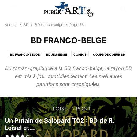
Accueil
BD
BD franco-belge
Page 38
BD FRANCO-BELGE
BD FRANCO-BELGE
BD JEUNESSE
COMICS
COUPS DE COEUR BD
MANGAS
NEWS BD
ROMANS GRAPHIQUES
Du roman-graphique à la BD franco-belge, le rayon BD
est mis à jour quotidiennement. Les meilleures
parutions sont chroniquées.
Un Putain de Salopard T02 : BD de R.
Loisel et...