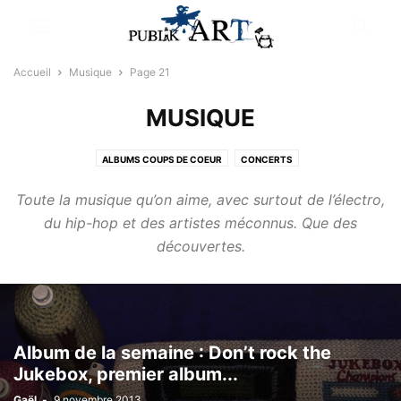
Accueil
Musique
Page 21
MUSIQUE
ALBUMS COUPS DE COEUR
CONCERTS
CRITIQUES, NEWS & ALBUMS EN ÉCOUTE
Toute la musique qu’on aime, avec surtout de l’électro,
du hip-hop et des artistes méconnus. Que des
découvertes.
Album de la semaine : Don’t rock the
Jukebox, premier album...
Gaël
-
9 novembre 2013