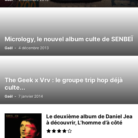
Micrology, le nouvel album culte de SENBEÏ
Gaël
-
4 décembre 2013
The Geek x Vrv : le groupe trip hop déjà
culte...
Gaël
-
7 janvier 2014
Le deuxième album de Daniel Jea
à découvrir, L’homme d’à côté