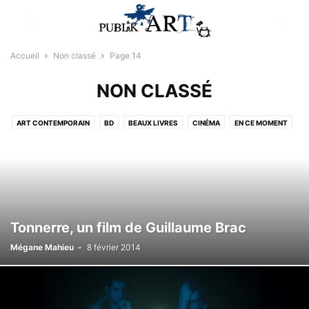
Accueil
Non classé
Page 14
NON CLASSÉ
ART CONTEMPORAIN
BD
BEAUX LIVRES
CINÉMA
EN CE MOMENT
JEUX CONCOURS
LE BONUS +
LES DESSINS DE LODI
LES TESTS BOX & CO.
LITTÉRATURE
LIVRES YOUNG ADULT
MUSIQUE
NON CLASSÉ
PUB
RÉSULTATS
SÉLECTIONNÉ PAR LA RÉDACTION
SPECTACLES/THÉÂTRE
VIDÉOS INSOLITES
Tonnerre, un film de Guillaume Brac
Mégane Mahieu
-
8 février 2014