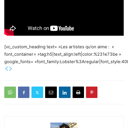
[vc_custom_heading text= »Les artistes qu’on aime : »
font_container= »tag:h5|text_align:left|color:%231e73be »
google_fonts= »font_family:Lobster%3Aregular|font_style