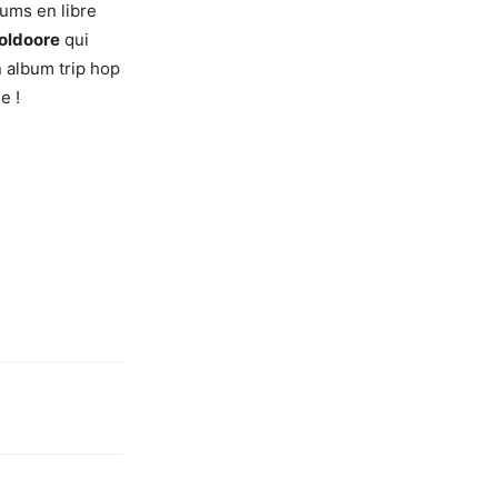
bums en libre
oldoore
qui
n album trip hop
e !