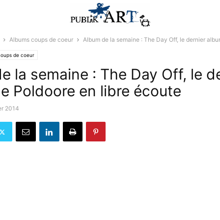
Albums coups de coeur
Album de la semaine : The Day Off, le dernier albu
coups de coeur
e la semaine : The Day Off, le d
e Poldoore en libre écoute
er 2014