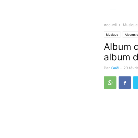
Accueil
Musique
Musique
Albums 
Album d
album d
Par
Gaël
-
23 févri