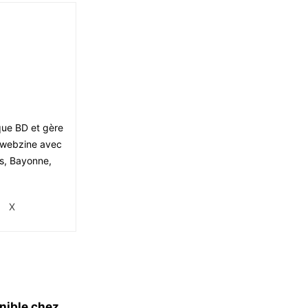
ique BD et gère
le webzine avec
is, Bayonne,
X
nible chez