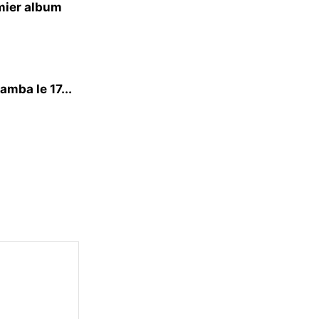
emier album
mba le 17...