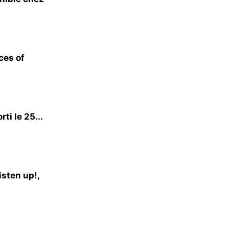
ces of
i le 25...
sten up!,