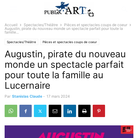
Accueil
Spectacles/Théâtre
Pièces et spectacles coups de coeur
Augustin, pirate du nouveau monde un spectacle parfait pour toute la
famille...
Spectacles/Théâtre
Pièces et spectacles coups de coeur
Augustin, pirate du nouveau
Sélectionné par la rédaction
monde un spectacle parfait
pour toute la famille au
Lucernaire
Par
Stanislas Claude
-
17 mars 2024