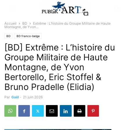
Accueil
BD
Extrême : L’histoire du Groupe Militaire de Haute
Montagne, de Yvon...
BD
BD franco-belge
[BD] Extrême : L’histoire du
Groupe Militaire de Haute
Montagne, de Yvon
Bertorello, Eric Stoffel &
Bruno Pradelle (Elidia)
Par
Gaël
-
21 juin 2026