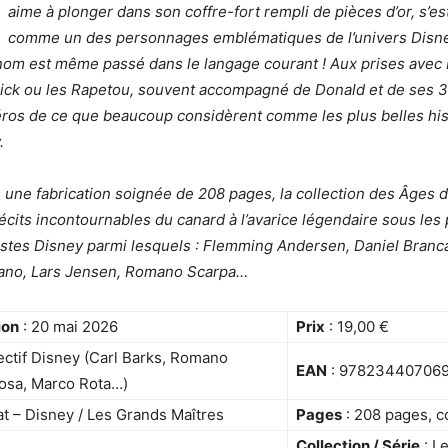
aime à plonger dans son coffre-fort rempli de pièces d’or, s’e
comme un des personnages emblématiques de l’univers Disne
nom est même passé dans le langage courant ! Aux prises avec 
Tick ou les Rapetou, souvent accompagné de Donald et de ses 
éros de ce que beaucoup considèrent comme les plus belles his
.
une fabrication soignée de 208 pages, la collection des Âges d
écits incontournables du canard à l’avarice légendaire sous les
istes Disney parmi lesquels : Flemming Andersen, Daniel Branca
ano, Lars Jensen, Romano Scarpa…
ion
: 20 mai 2026
Prix
: 19,00 €
ectif Disney (Carl Barks, Romano
EAN
: 97823440706
osa, Marco Rota…)
at – Disney / Les Grands Maîtres
Pages
: 208 pages, c
Collection / Série
: L