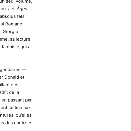
 un seul volume,
sou.
Les Âges
absolus tels
ssi Romano
, Giorgio
hme, sa lecture
fantaisie qui a
légendaires —
ar Donald et
allant des
if : de la
 en passant par
ent justice aux
ntures, qu’elles
ans des contrées