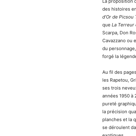
La proposition 
des histoires e
d’Or de Picsou
que
La Terreur
Scarpa, Don Ros
Cavazzano ou en
du personnage, 
forgé la légend
Au fil des page
les Rapetou, Gr
ses trois neveux
années 1950 à 20
pureté graphiqu
la précision qu
planches et la 
se déroulent da
exotiques.