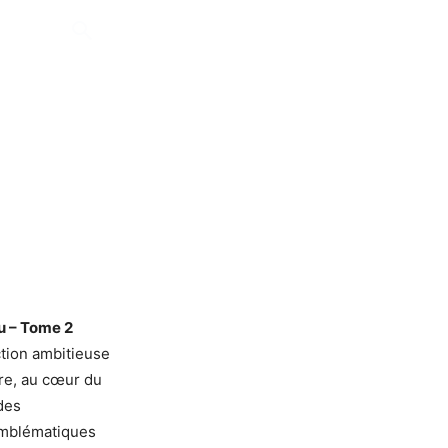
u – Tome 2
ction ambitieuse
re, au cœur du
des
emblématiques