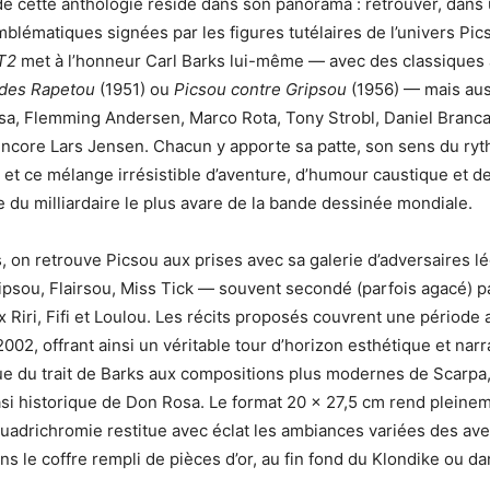
de cette anthologie réside dans son panorama : retrouver, dans
mblématiques signées par les figures tutélaires de l’univers Pic
 T2
met à l’honneur Carl Barks lui-même — avec des classiques 
 des Rapetou
(1951) ou
Picsou contre Gripsou
(1956) — mais au
a, Flemming Andersen, Marco Rota, Tony Strobl, Daniel Branca
core Lars Jensen. Chacun y apporte sa patte, son sens du ryt
et ce mélange irrésistible d’aventure, d’humour caustique et de 
e du milliardaire le plus avare de la bande dessinée mondiale.
s, on retrouve Picsou aux prises avec sa galerie d’adversaires 
ipsou, Flairsou, Miss Tick — souvent secondé (parfois agacé) p
 Riri, Fifi et Loulou. Les récits proposés couvrent une période 
02, offrant ainsi un véritable tour d’horizon esthétique et narrat
e du trait de Barks aux compositions plus modernes de Scarpa,
asi historique de Don Rosa. Le format 20 × 27,5 cm rend pleinem
quadrichromie restitue avec éclat les ambiances variées des ave
ns le coffre rempli de pièces d’or, au fin fond du Klondike ou d