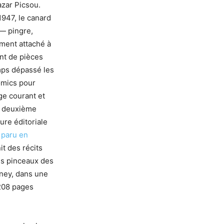
azar Picsou.
1947, le canard
— pingre,
ment attaché à
nt de pièces
mps dépassé les
comics pour
age courant et
Ce deuxième
ure éditoriale
 paru en
nit des récits
es pinceaux des
sney, dans une
 208 pages