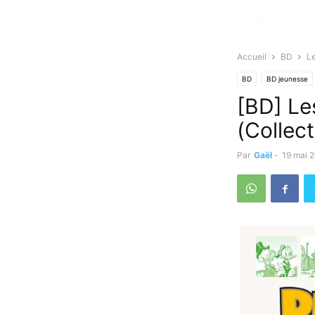
Accueil
BD
Le
BD
BD jeunesse
[BD] Le
(Collect
Par
Gaël
-
19 mai 