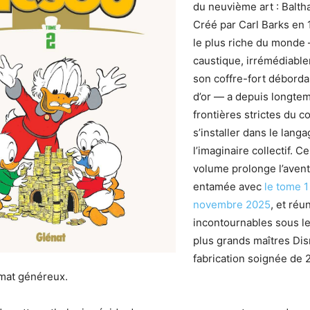
du neuvième art : Balth
Créé par Carl Barks en 
le plus riche du monde 
caustique, irrémédiable
son coffre-fort déborda
d’or — a depuis longte
frontières strictes du 
s’installer dans le lang
l’imaginaire collectif. 
volume prolonge l’avent
entamée avec
le tome 1
novembre 2025
, et réu
incontournables sous l
plus grands maîtres Di
fabrication soignée de
rmat généreux.