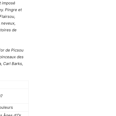
st imposé
y. Pingre et
Flairsou,
3 neveux,
toires de
’or de Picsou
 pinceaux des
, Carl Barks,
97
ouleurs
es Âges d’Or