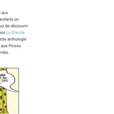
t aux
 enfants un
ux de découvrir
ussi
La Grande
ette anthologie
n, que Picsou
ntés.