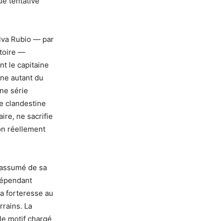
ue tentative
alva Rubio — par
toire —
t le capitaine
gne autant du
ne série
e clandestine
ire, ne sacrifie
ion réellement
 assumé de sa
dépendant
la forteresse au
rains. La
le motif chargé