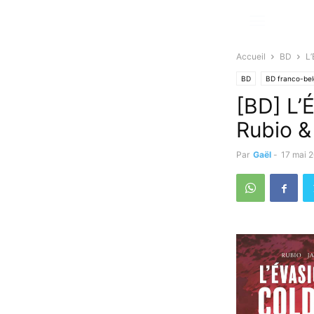
Accueil
BD
L’
BD
BD franco-be
[BD] L’
Rubio &
Par
Gaël
-
17 mai 