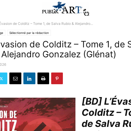
Évasion de Colditz – Tome 1, de Salva Rubio & Alejandro...
lge
Sélectionné par la rédaction
Évasion de Colditz – Tome 1, de 
 Alejandro Gonzalez (Glénat)
2026
[BD] L’Éva
Colditz – T
de Salva R