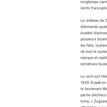
longtemps canto
récits francoph
Le château de Co
Allemands qualif
évadés d’autres
plusieurs dizai
les faits, la p
de tout le syst
marque et réalit
tentatives toute
Le récit suit G
1939. Évadé en 
le lieutenant 
partie d’échecs 
tome, « Zugzwan