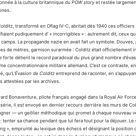
nnée à la culture britannique du
POW story
et restée largemen
ones.
lditz, transformé en Oflag IV-C, abritait dès 1940 ces officiers 
iaient pudiquement d’ « incorrigibles » : autrement dit, ceux qui
 camps. La propagande nazie en avait fait un symbole. Douves, p
nes de mètres, garnison surarmée : Colditz était officiellement i
lace forte détient le record paradoxal du plus grand nombre d’éva
ème concentrationnaire militaire allemand. C’est ce contraste, e
é, qu’
L’Évasion de Colditz
entreprend de raconter, en s’appuyan
s attestées par les archives.
érard Bonaventure, pilote français engagé dans la Royal Air Forc
série, il est envoyé en dernier recours derrière les murs de Cold
Wagner — un geôlier méthodique qui promet à chaque nouveau 
: tenter sa chance pendant que lui fera tout pour la déjouer. Le 
g », emprunté au lexique des échecs et désignant la position