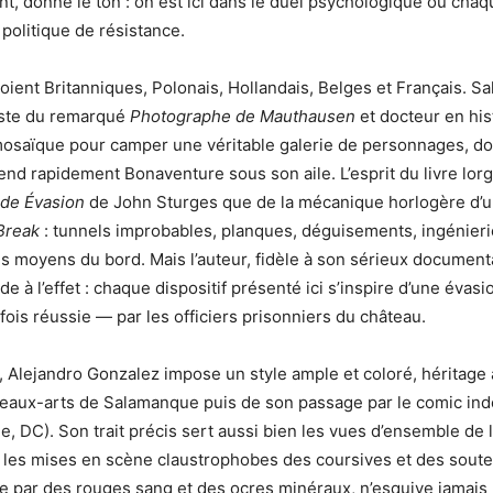
vant, donne le ton : on est ici dans le duel psychologique où chaq
 politique de résistance.
toient Britanniques, Polonais, Hollandais, Belges et Français. S
iste du remarqué
Photographe de Mauthausen
et docteur en his
mosaïque pour camper une véritable galerie de personnages, don
rend rapidement Bonaventure sous son aile. L’esprit du livre lor
de Évasion
de John Sturges que de la mécanique horlogère d’u
Break
: tunnels improbables, planques, déguisements, ingénieri
es moyens du bord. Mais l’auteur, fidèle à son sérieux documenta
ude à l’effet : chaque dispositif présenté ici s’inspire d’une évas
fois réussie — par les officiers prisonniers du château.
 Alejandro Gonzalez impose un style ample et coloré, héritage
beaux-arts de Salamanque puis de son passage par le comic in
e, DC). Son trait précis sert aussi bien les vues d’ensemble de 
les mises en scène claustrophobes des coursives et des souter
e par des rouges sang et des ocres minéraux, n’esquive jamais 