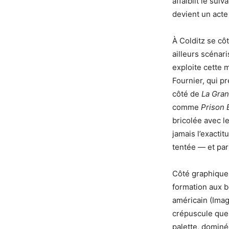
affaiblit le sui
devient un acte
À Colditz se cô
ailleurs scénar
exploite cette 
Fournier, qui p
côté de
La Gran
comme
Prison 
bricolée avec l
jamais l’exactit
tentée — et par
Côté graphique,
formation aux 
américain (Imag
crépuscule que 
palette, dominé