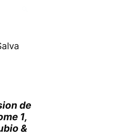
Salva
sion de
ome 1,
ubio &