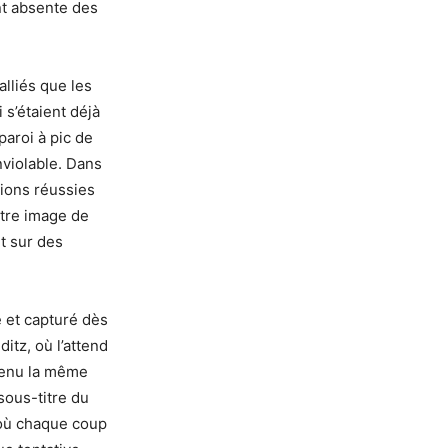
t absente des
alliés que les
 s’étaient déjà
aroi à pic de
nviolable. Dans
sions réussies
ntre image de
t sur des
e et capturé dès
itz, où l’attend
venu la même
sous-titre du
 où chaque coup