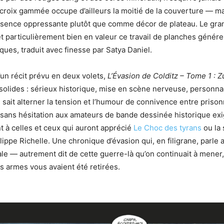
croix gammée occupe d’ailleurs la moitié de la couverture — mais
ence oppressante plutôt que comme décor de plateau. Le gra
 particulièrement bien en valeur ce travail de planches génére
ues, traduit avec finesse par Satya Daniel.
un récit prévu en deux volets,
L’Évasion de Colditz – Tome 1 :
solides : sérieux historique, mise en scène nerveuse, personn
 sait alterner la tension et l’humour de connivence entre prison
ans hésitation aux amateurs de bande dessinée historique exig
t à celles et ceux qui auront apprécié
Le Choc des tyrans
ou la 
ippe Richelle. Une chronique d’évasion qui, en filigrane, parle 
le — autrement dit de cette guerre-là qu’on continuait à men
es armes vous avaient été retirées.