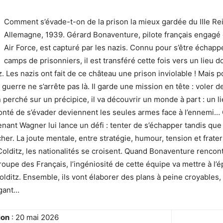
Comment s’évade-t-on de la prison la mieux gardée du IIIe Re
Allemagne, 1939. Gérard Bonaventure, pilote français engagé 
Air Force, est capturé par les nazis. Connu pour s’être échapp
camps de prisonniers, il est transféré cette fois vers un lieu 
z. Les nazis ont fait de ce château une prison inviolable ! Mais p
guerre ne s’arrête pas là. Il garde une mission en tête : voler 
 perché sur un précipice, il va découvrir un monde à part : un li
olonté de s’évader deviennent les seules armes face à l’ennemi…
tenant Wagner lui lance un défi : tenter de s’échapper tandis que 
er. La joute mentale, entre stratégie, humour, tension et fratern
lditz, les nationalités se croisent. Quand Bonaventure rencont
roupe des Français, l’ingéniosité de cette équipe va mettre à l’é
olditz. Ensemble, ils vont élaborer des plans à peine croyables,
agant…
ion
: 20 mai 2026