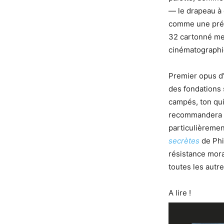
— le drapeau à 
comme une prés
32 cartonné met
cinématographiq
Premier opus d’
des fondations 
campés, ton qui
recommandera s
particulièremen
secrètes
de Phil
résistance mora
toutes les autr
A lire !