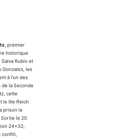
itz
, premier
ie historique
e Salva Rubio et
o Gonzalez, les
nt à l’un des
s de la Seconde
z, cette
 le IIIe Reich
la prison la
Sortie le 20
tion 24×32,
conflit,