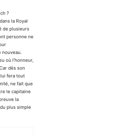
ich ?
dans la Royal
é de plusieurs
dont personne ne
our
de nouveau.
eu où l’honneur,
 Car dès son
lui fera tout
ité, ne fait que
re le capitaine
preuve la
 du plus simple