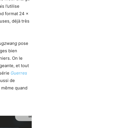
 l’utilise
nd format 24 ×
uses, déjà très
 Zugzwang
pose
ages bien
niers. On le
eante, et tout
série
Guerres
aussi de
er, même quand