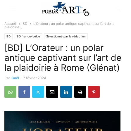
Accueil
BD
L’Orateur : un polar antique captivant sur l’art de la
plaidoirie...
BD
BD franco-belge
Sélectionné par la rédaction
[BD] L’Orateur : un polar
antique captivant sur l’art de
la plaidoirie à Rome (Glénat)
Par
Gaël
-
7 février 2024