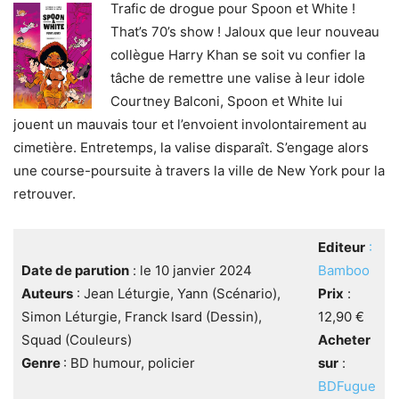
Trafic de drogue pour Spoon et White !
That’s 70’s show ! Jaloux que leur nouveau
collègue Harry Khan se soit vu confier la
tâche de remettre une valise à leur idole
Courtney Balconi, Spoon et White lui
jouent un mauvais tour et l’envoient involontairement au
cimetière. Entretemps, la valise disparaît. S’engage alors
une course-poursuite à travers la ville de New York pour la
retrouver.
Editeur
:
Date de parution
: le 10 janvier 2024
Bamboo
Auteurs
: Jean Léturgie, Yann (Scénario),
Prix
:
Simon Léturgie, Franck Isard (Dessin),
12,90 €
Squad (Couleurs)
Acheter
Genre
: BD humour, policier
sur
:
B
DFugue