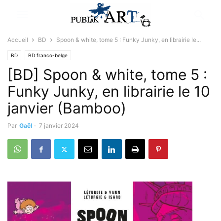
Accueil
BD
Spoon & white, tome 5 : Funky Junky, en librairie le...
BD
BD franco-belge
[BD] Spoon & white, tome 5 :
Funky Junky, en librairie le 10
janvier (Bamboo)
Par
Gaël
-
7 janvier 2024