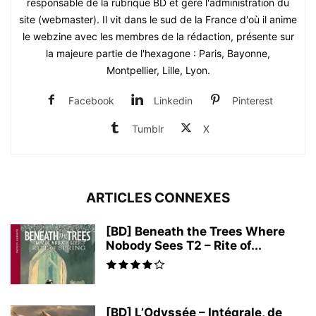
responsable de la rubrique BD et gère l'administration du
site (webmaster). Il vit dans le sud de la France d'où il anime
le webzine avec les membres de la rédaction, présente sur
la majeure partie de l'hexagone : Paris, Bayonne,
Montpellier, Lille, Lyon.
Facebook
Linkedin
Pinterest
Tumblr
X
ARTICLES CONNEXES
[BD] Beneath the Trees Where
Nobody Sees T2 – Rite of...
[BD] L’Odyssée – Intégrale, de