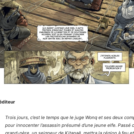
éditeur
Trois jours, c’est le temps que le juge Wonq et ses deux co
pour innocenter l’assassin présumé d’une jeune elfe. Passé c
grand-père, un seigneur de Kitanaë, mettra la région à feu e