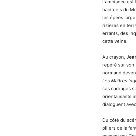
L’ambiance est 
habituels du M
les épées large
rizières en ter
errants, des inq
cette veine.
Au crayon,
Jean
repéré sur son 
normand devenu
Les Maîtres Inq
ses cadrages so
orientalisants 
dialoguent avec
Du côté du scén
piliers de la f
passant par
Cas