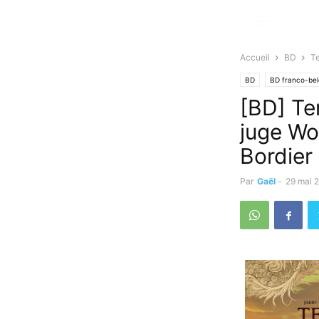
Accueil
BD
Te
BD
BD franco-be
[BD] Te
juge Wo
Bordier 
Par
Gaël
-
29 mai 