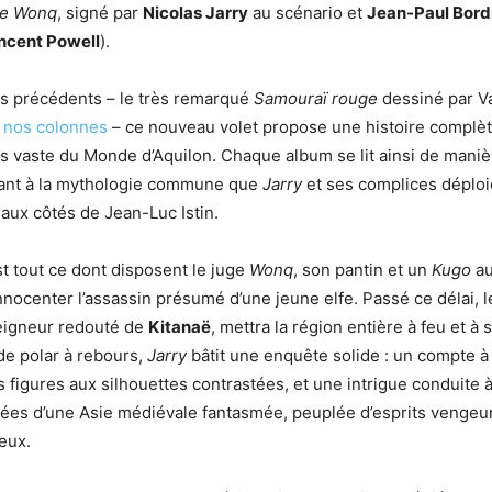
ge Wonq
, signé par
Nicolas Jarry
au scénario et
Jean-Paul Bord
ncent Powell
).
 précédents – le très remarqué
Samouraï rouge
dessiné par Va
 nos colonnes
– ce nouveau volet propose une histoire complèt
s vaste du Monde d’Aquilon. Chaque album se lit ainsi de mani
ipant à la mythologie commune que
Jarry
et ses complices déploi
aux côtés de Jean-Luc Istin.
st tout ce dont disposent le juge
Wonq
, son pantin et un
Kugo
au
nnocenter l’assassin présumé d’une jeune elfe. Passé ce délai, 
seigneur redouté de
Kitanaë
, mettra la région entière à feu et à 
de polar à rebours,
Jarry
bâtit une enquête solide : un compte à
s figures aux silhouettes contrastées, et une intrigue conduite à
ées d’une Asie médiévale fantasmée, peuplée d’esprits vengeur
eux.