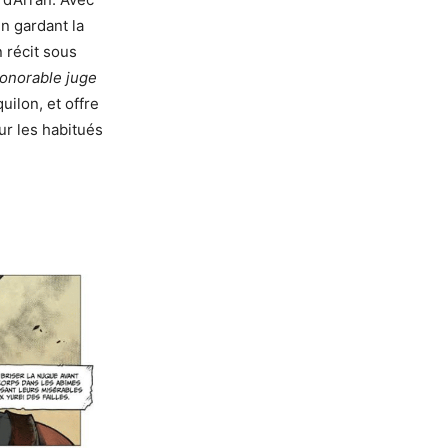
en gardant la
 récit sous
Honorable juge
ilon, et offre
ur les habitués