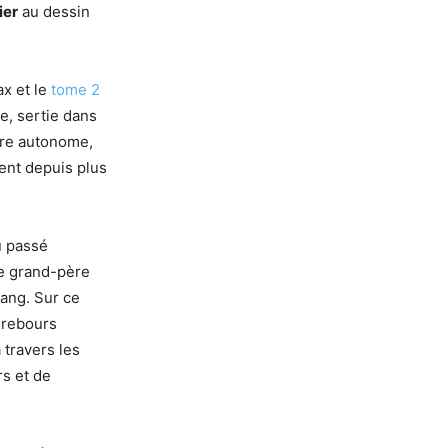
ier
au dessin
x et le
tome 2
e, sertie dans
ère autonome,
ent depuis plus
 passé
le grand-père
sang. Sur ce
 rebours
 travers les
s et de