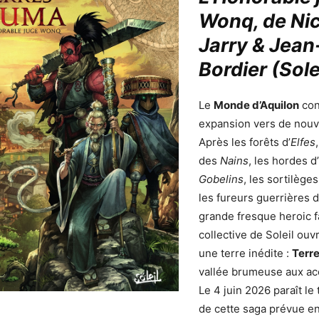
Wonq, de Ni
Jarry & Jean
Bordier (Sole
Le
Monde d’Aquilon
con
expansion vers de nouv
Après les forêts d’
Elfes
des
Nains
, les hordes d’
Gobelins
, les sortilège
les fureurs guerrières d
grande fresque heroic f
collective de Soleil ou
une terre inédite :
Terr
vallée brumeuse aux ac
Le 4 juin 2026 paraît le
de cette saga prévue en