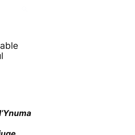
rable
l
 d’Ynuma
juge