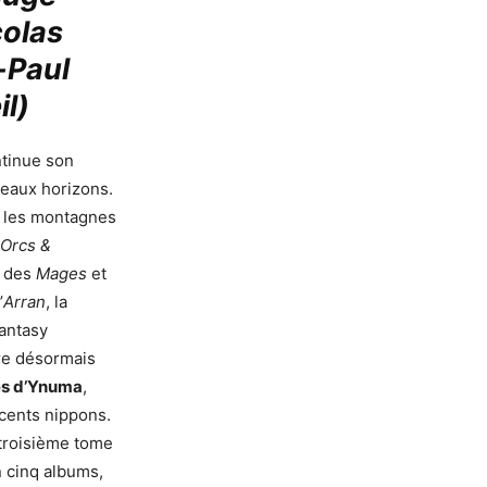
colas
-Paul
il)
tinue son
eaux horizons.
, les montagnes
Orcs &
s des
Mages
et
’
Arran
, la
antasy
vre désormais
es d’Ynuma
,
cents nippons.
 troisième tome
 cinq albums,