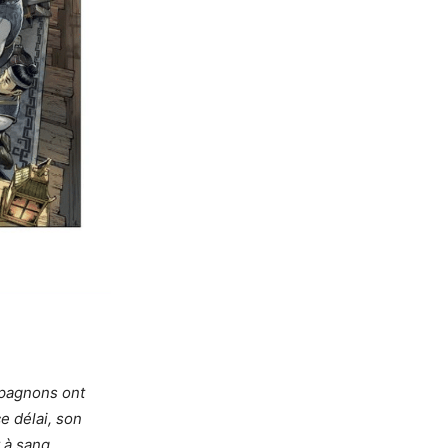
mpagnons ont
e délai, son
t à sang…