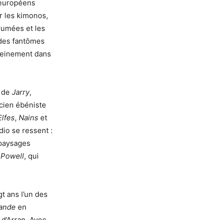
 européens
r les kimonos,
rumées et les
 des fantômes
 pleinement dans
e de
Jarry
,
ncien ébéniste
Elfes
,
Nains
et
dio se ressent :
 paysages
 Powell
, qui
t ans l’un des
iande
en
d’Arran. Avec