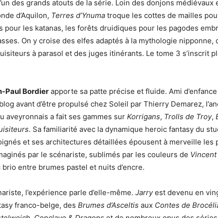
l’un des grands atouts de la série. Loin des donjons médiévaux
onde d’Aquilon,
Terres d’Ynuma
troque les cottes de mailles pou
s pour les katanas, les forêts druidiques pour les pagodes emb
rasses. On y croise des elfes adaptés à la mythologie nipponne,
uisiteurs à parasol et des juges itinérants. Le tome 3 s’inscrit
-Paul Bordier
apporte sa patte précise et fluide. Ami d’enfanc
blog avant d’être propulsé chez Soleil par Thierry Demarez, l’a
 aveyronnais a fait ses gammes sur
Korrigans
,
Trolls de Troy
,
uisiteurs
. Sa familiarité avec la dynamique heroic fantasy du stu
ignés et ses architectures détaillées épousent à merveille les
imaginés par le scénariste, sublimés par les couleurs de
Vincent
 brio entre brumes pastel et nuits d’encre.
ariste, l’expérience parle d’elle-même.
Jarry
est devenu en ving
antasy franco-belge, des
Brumes d’Asceltis
aux
Contes de Brocél
telweich
,
Conclave & Dragons
et de nombreux opus des séries 