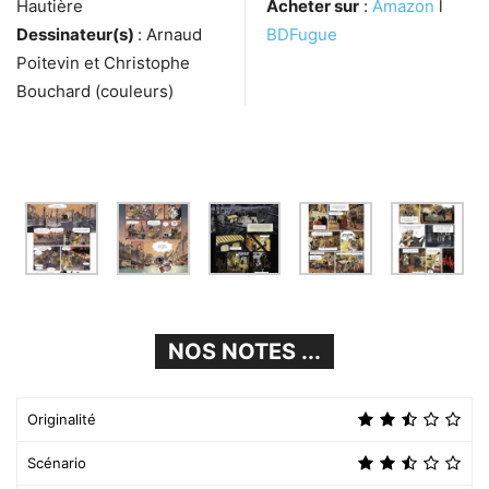
Hautière
Acheter sur
:
Amazon
l
Dessinateur(s)
: Arnaud
BDFugue
Poitevin et Christophe
Bouchard (couleurs)
NOS NOTES ...
Originalité
Scénario