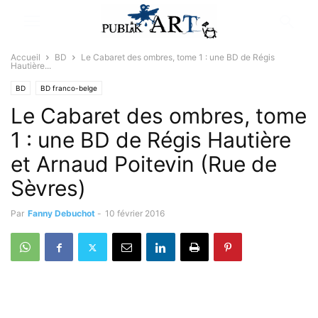
Accueil
BD
Le Cabaret des ombres, tome 1 : une BD de Régis
Hautière...
BD
BD franco-belge
Le Cabaret des ombres, tome
1 : une BD de Régis Hautière
et Arnaud Poitevin (Rue de
Sèvres)
Par
Fanny Debuchot
-
10 février 2016