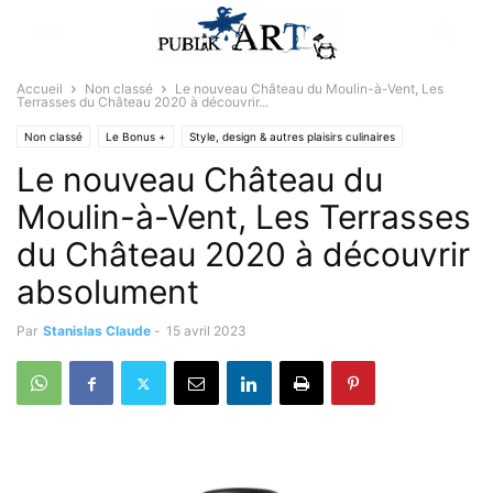
Accueil
Non classé
Le nouveau Château du Moulin-à-Vent, Les
Terrasses du Château 2020 à découvrir...
Non classé
Le Bonus +
Style, design & autres plaisirs culinaires
Le nouveau Château du
Moulin-à-Vent, Les Terrasses
du Château 2020 à découvrir
absolument
Par
Stanislas Claude
-
15 avril 2023