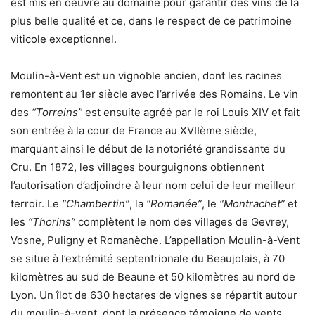
est mis en oeuvre au domaine pour garantir des vins de la
plus belle qualité et ce, dans le respect de ce patrimoine
viticole exceptionnel.
Moulin-à-Vent est un vignoble ancien, dont les racines
remontent au 1er siècle avec l’arrivée des Romains. Le vin
des
“Torreins”
est ensuite agréé par le roi Louis XIV et fait
son entrée à la cour de France au XVIIème siècle,
marquant ainsi le début de la notoriété grandissante du
Cru. En 1872, les villages bourguignons obtiennent
l’autorisation d’adjoindre à leur nom celui de leur meilleur
terroir. Le
“Chambertin”
, la
“Romanée”
, le
“Montrachet”
et
les
“Thorins”
complètent le nom des villages de Gevrey,
Vosne, Puligny et Romanèche. L’appellation Moulin-à-Vent
se situe à l’extrémité septentrionale du Beaujolais, à 70
kilomètres au sud de Beaune et 50 kilomètres au nord de
Lyon. Un îlot de 630 hectares de vignes se répartit autour
du moulin-à-vent, dont la présence témoigne de vents