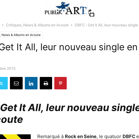
Critiques, News & Albums en écoute
DBFC : Get It All, leur nouveau single
s, News & Albums en écoute
et It All, leur nouveau single en 
bre 2015
Get It All, leur nouveau singl
coute
Remarqué à
Rock en Seine
, le quatuor
DBFC
e