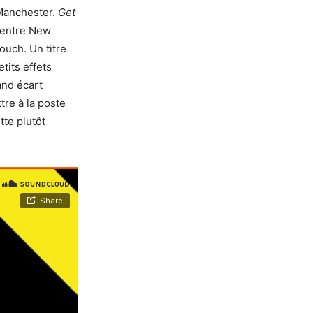
 Manchester.
Get
 entre New
ouch. Un titre
tits effets
and écart
re à la poste
tte plutôt