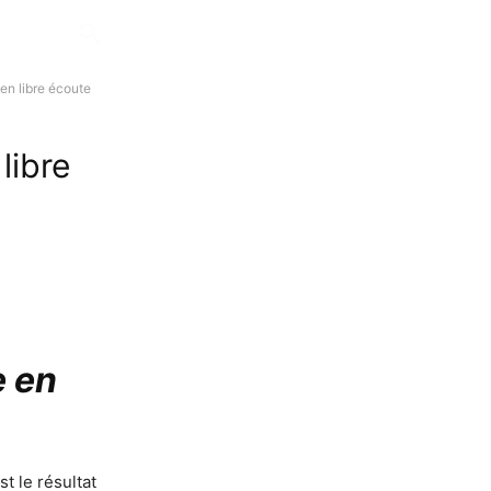
 en libre écoute
libre
e en
st le résultat