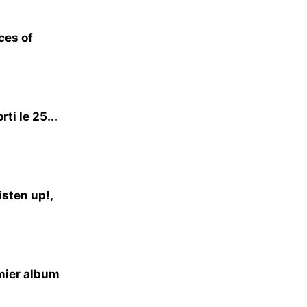
ces of
i le 25...
sten up!,
emier album