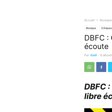
Accueil
Musique
Musique
Critique
DBFC : G
écoute
Par
Gaël
-
8 décem
DBFC : 
libre é