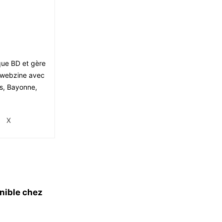
ique BD et gère
le webzine avec
is, Bayonne,
X
nible chez