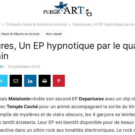
Critiques, News & Albums en écoute
Departures, Un EP hypnotique par le
s, News & Albums en écoute
Non classé
res, Un EP hypnotique par le qu
in
de
-
19 septembre 2019
nais
Melatonin
révèle son second EP
Departures
avec un clip r
vec
Temple Caché
pour un animé accompagnant la sortie du tit
plie de mystères et de clairs obscurs, les 4 garçons se teinten
 tantôt éclatants. Leur EP est bientôt disponible pour de bea
ective dans un sillon rock aux tonalités électroniques. Le rock 