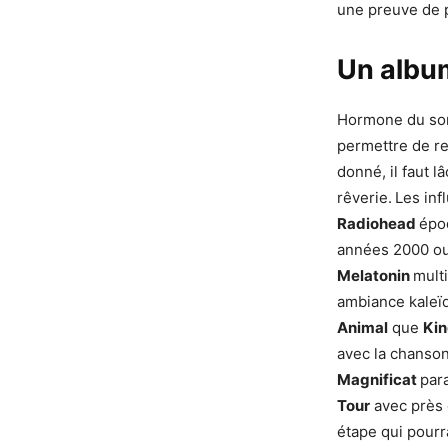
une preuve de 
Un albu
Hormone du som
permettre de re
donné, il faut 
rêverie.
Les inf
Radiohead
épo
années 2000 
Melatonin
multi
ambiance kaleï
Animal
que
Kin
avec la chanso
Magnificat
par
Tour
avec près 
étape qui pourr