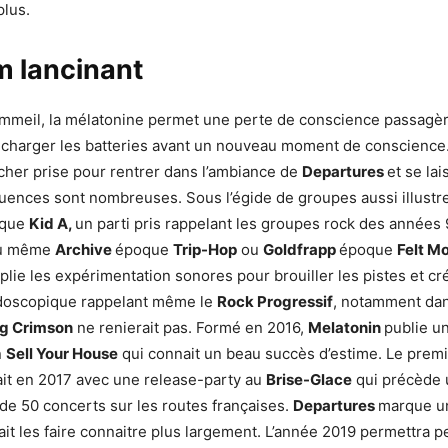
plus.
m lancinant
meil, la mélatonine permet une perte de conscience passagèr
charger les batteries avant un nouveau moment de conscience.
lâcher prise pour rentrer dans l’ambiance de
Departures
et se lai
luences sont nombreuses. Sous l’égide de groupes aussi illustr
que
Kid A,
un parti pris rappelant les groupes rock des années
ou même
Archive
époque
Trip-Hop
ou
Goldfrapp
époque
Felt M
plie les expérimentation sonores pour brouiller les pistes et cr
doscopique rappelant même le
Rock Progressif
, notamment dans
g Crimson
ne renierait pas. Formé en 2016,
Melatonin
publie un
n
Sell Your House
qui connait un beau succès d’estime. Le prem
ait en 2017 avec une release-party au
Brise-Glace
qui précède
de 50 concerts sur les routes françaises.
Departures
marque u
ait les faire connaitre plus largement. L’année 2019 permettra p