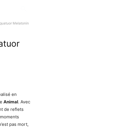
 quatuor Melatonin
atuor
éalisé en
re
Animal
. Avec
t de reflets
ux moments
n’est pas mort,