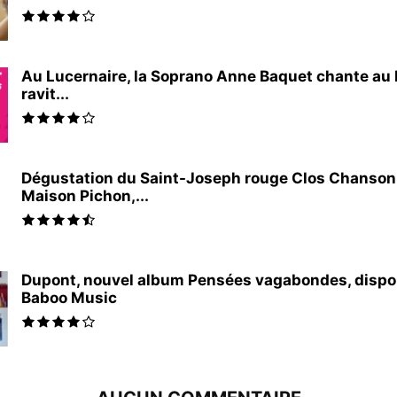
Au Lucernaire, la Soprano Anne Baquet chante au 
ravit...
Dégustation du Saint-Joseph rouge Clos Chanson
Maison Pichon,...
Dupont, nouvel album Pensées vagabondes, dispo
Baboo Music