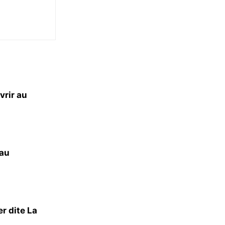
vrir au
 au
r dite La