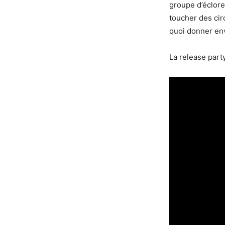
groupe d’éclore
toucher des circ
quoi donner env
La release part