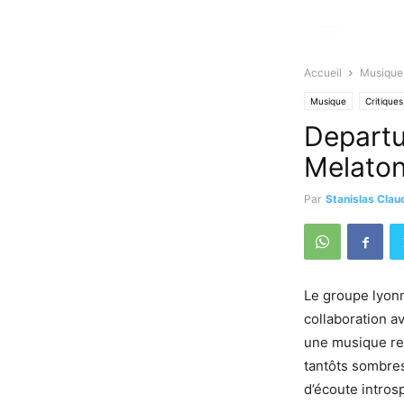
Accueil
Musique
Musique
Critique
Departu
Melaton
Par
Stanislas Clau
Le groupe lyon
collaboration a
une musique rem
tantôts sombres
d’écoute introsp