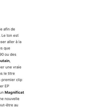
e afin de
 Le ton est
sser aller à la
es que
 90 ou des
outain
,
éer une vraie
 le titre
 premier clip
ier EP
 un
Magnificat
ne nouvelle
eut-être au