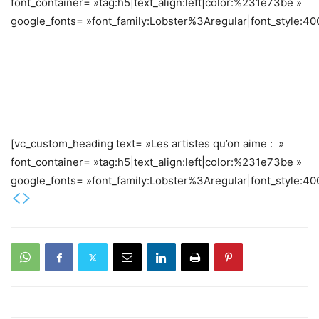
font_container= »tag:h5|text_align:left|color:%231e73be »
google_fonts= »font_family:Lobster%3Aregular|font_style
[vc_custom_heading text= »Les artistes qu’on aime : »
font_container= »tag:h5|text_align:left|color:%231e73be »
google_fonts= »font_family:Lobster%3Aregular|font_style