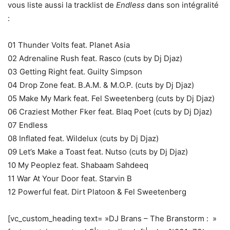
vous liste aussi la tracklist de
Endless
dans son intégralité
:
01 Thunder Volts feat. Planet Asia
02 Adrenaline Rush feat. Rasco (cuts by Dj Djaz)
03 Getting Right feat. Guilty Simpson
04 Drop Zone feat. B.A.M. & M.O.P. (cuts by Dj Djaz)
05 Make My Mark feat. Fel Sweetenberg (cuts by Dj Djaz)
06 Craziest Mother Fker feat. Blaq Poet (cuts by Dj Djaz)
07 Endless
08 Inflated feat. Wildelux (cuts by Dj Djaz)
09 Let’s Make a Toast feat. Nutso (cuts by Dj Djaz)
10 My Peoplez feat. Shabaam Sahdeeq
11 War At Your Door feat. Starvin B
12 Powerful feat. Dirt Platoon & Fel Sweetenberg
[vc_custom_heading text= »DJ Brans – The Branstorm : »