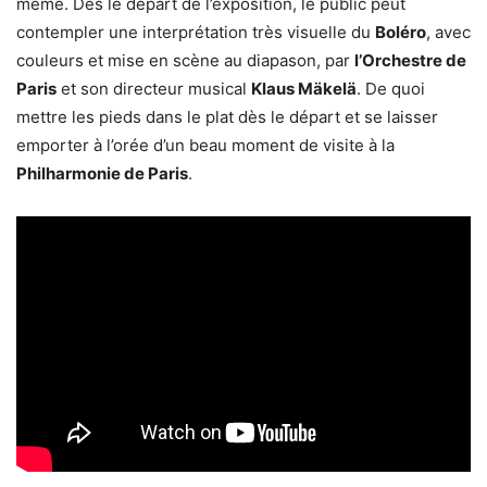
même. Dès le départ de l’exposition, le public peut
contempler une interprétation très visuelle du
Boléro
, avec
couleurs et mise en scène au diapason, par
l’Orchestre de
Paris
et son directeur musical
Klaus Mäkelä
. De quoi
mettre les pieds dans le plat dès le départ et se laisser
emporter à l’orée d’un beau moment de visite à la
Philharmonie de Paris
.