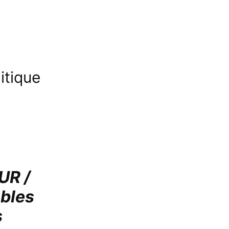
itique
UR /
bles
s