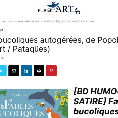
bles bucoliques autogérées, de Popolitique (Delcourt / Pataqües)
lge
bucoliques autogérées, de Popol
rt / Pataqües)
026
[BD HUMO
SATIRE] Fa
bucolique