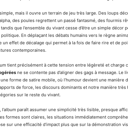
simple, mais il ouvre un terrain de jeu très large. Des loups déc
lpha, des poules regrettent un passé fantasmé, des fourmis rê
 tandis que l’ensemble du vivant cesse d’être un simple décor 
r politique. En déplaçant les débats humains vers le règne anima
 un effet de décalage qui permet à la fois de faire rire et de poi
stures contemporaines.
lbum tient précisément à cette tension entre légèreté et charge c
togérées
ne se contente pas d’aligner des gags à message. Le l
 une forme de satire mobile, où l’humour devient une manière 
apports de force, les discours dominants et notre manière trè
égories sur le reste du vivant.
l’album paraît assumer une simplicité très lisible, presque affic
 Les formes sont claires, les situations immédiatement compréhe
se sur une efficacité d’impact plus que sur la démonstration vis