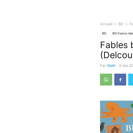
Accueil
BD
Fa
BD
BD franco-be
Fables 
(Delcou
Par
Gaël
-
9 mai 2