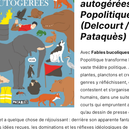
autogérées
Popolitiqu
(Delcourt /
Pataquès)
Avec
Fables bucolique
Popolitique transforme 
vaste théâtre politique.
plantes, planctons et c
genres y réfléchissent, 
contestent et s’organi
humains, dans une suite
courts qui empruntent au
qu’au dessin de presse e
et a quelque chose de réjouissant : derrière son apparente fantai
s idées reçues, les dominations et les réflexes idéologiques de