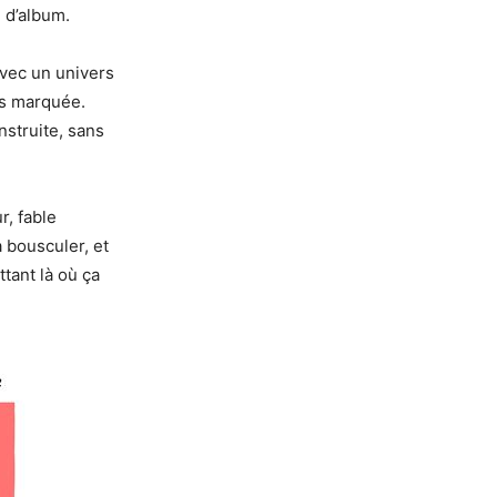
é d’album.
avec un univers
rès marquée.
struite, sans
r, fable
 bousculer, et
ttant là où ça