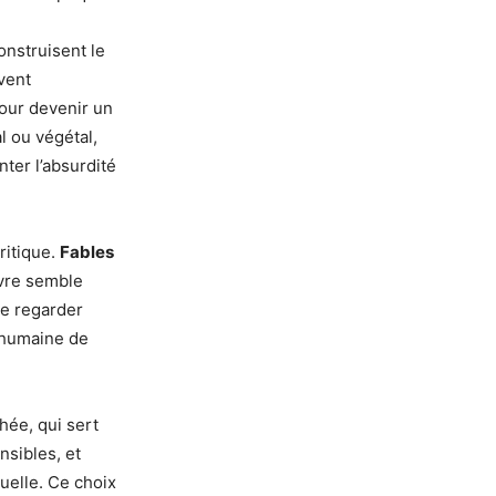
onstruisent le
vent
pour devenir un
l ou végétal,
nter l’absurdité
ritique.
Fables
ivre semble
de regarder
s humaine de
hée, qui sert
nsibles, et
uelle. Ce choix