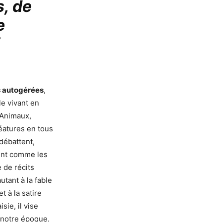
, de
e
s autogérées
,
le vivant en
 Animaux,
réatures en tous
débattent,
sent comme les
 de récits
tant à la fable
t à la satire
sie, il vise
 notre époque.