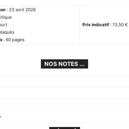
ion
: 23 avril 2026
itique
ourt
Prix indicatif
: 13,50 €
ataquès
es
: 60 pages
NOS NOTES ...
e