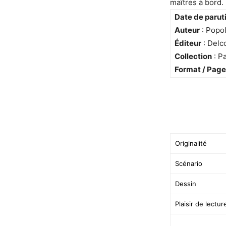
maîtres à bord.
Date de parut
Auteur
: Popol
Éditeur
: Delc
Collection
: P
Format / Pag
Originalité
Scénario
Dessin
Plaisir de lectur