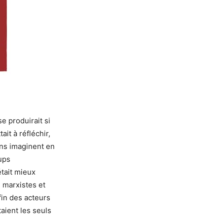
e produirait si
ait à réfléchir,
ns imaginent en
ups
tait mieux
u marxistes et
fin des acteurs
taient les seuls