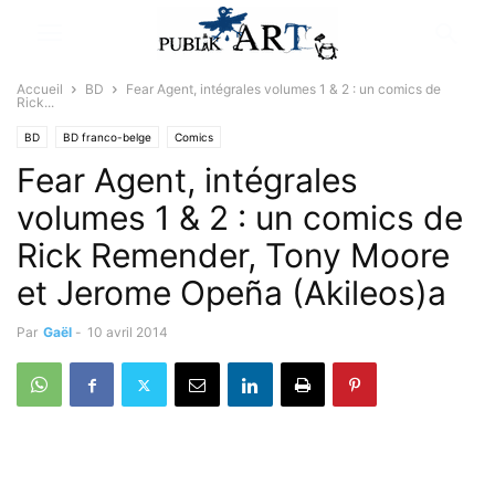
Accueil
BD
Fear Agent, intégrales volumes 1 & 2 : un comics de
Rick...
BD
BD franco-belge
Comics
Fear Agent, intégrales
volumes 1 & 2 : un comics de
Rick Remender, Tony Moore
et Jerome Opeña (Akileos)a
Par
Gaël
-
10 avril 2014