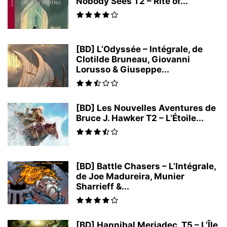
Nobody Sees T2 – Rite of...
[BD] L’Odyssée – Intégrale, de
Clotilde Bruneau, Giovanni
Lorusso & Giuseppe...
[BD] Les Nouvelles Aventures de
Bruce J. Hawker T2 – L’Étoile...
[BD] Battle Chasers – L’Intégrale,
de Joe Madureira, Munier
Sharrieff &...
[BD] Hannibal Meriadec, T5 – L’Île