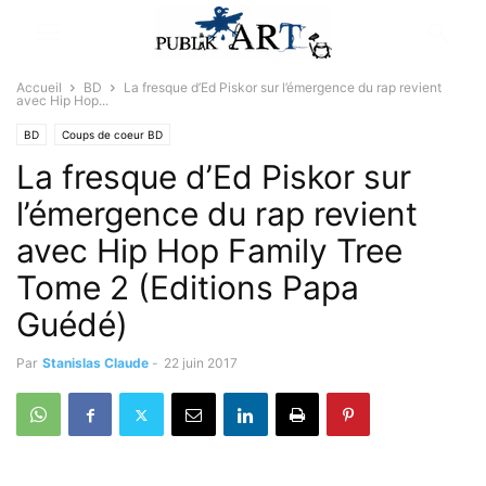
Accueil
BD
La fresque d’Ed Piskor sur l’émergence du rap revient
avec Hip Hop...
BD
Coups de coeur BD
La fresque d’Ed Piskor sur
l’émergence du rap revient
avec Hip Hop Family Tree
Tome 2 (Editions Papa
Guédé)
Par
Stanislas Claude
-
22 juin 2017