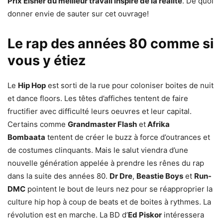
Prix Eisner du meilleur travail inspiré de la réalité
. De quoi
donner envie de sauter sur cet ouvrage!
Le rap des années 80 comme si
vous y étiez
Le
Hip Hop
est sorti de la rue pour coloniser boites de nuit
et dance floors. Les têtes d’affiches tentent de faire
fructifier avec difficulté leurs oeuvres et leur capital.
Certains comme
Grandmaster Flash
et
Afrika
Bombaata
tentent de créer le buzz à force d’outrances et
de costumes clinquants. Mais le salut viendra d’une
nouvelle génération appelée à prendre les rênes du rap
dans la suite des années 80.
Dr Dre
,
Beastie Boys
et
Run-
DMC
pointent le bout de leurs nez pour se réapproprier la
culture hip hop à coup de beats et de boites à rythmes. La
révolution est en marche. La BD d’
Ed Piskor
intéressera