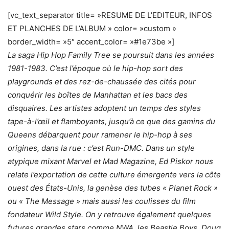
[vc_text_separator title= »RESUME DE L’EDITEUR, INFOS
ET PLANCHES DE L’ALBUM » color= »custom »
border_width= »5″ accent_color= »#1e73be »]
La saga Hip Hop Family Tree se poursuit dans les années
1981-1983. C’est l’époque où le hip-hop sort des
playgrounds et des rez-de-chaussée des cités pour
conquérir les boîtes de Manhattan et les bacs des
disquaires. Les artistes adoptent un temps des styles
tape-à-l’œil et flamboyants, jusqu’à ce que des gamins du
Queens débarquent pour ramener le hip-hop à ses
origines, dans la rue : c’est Run-DMC. Dans un style
atypique mixant Marvel et Mad Magazine, Ed Piskor nous
relate l’exportation de cette culture émergente vers la côte
ouest des États-Unis, la genèse des tubes « Planet Rock »
ou « The Message » mais aussi les coulisses du film
fondateur Wild Style. On y retrouve également quelques
futures grandes stars comme NWA, les Beastie Boys, Doug