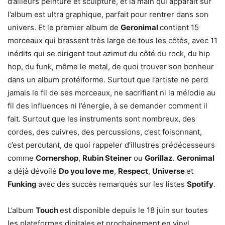
d’ailleurs peinture et sculpture, et la main qui apparait sur
l’album est ultra graphique, parfait pour rentrer dans son
univers. Et le premier album de
Geronimal
contient 15
morceaux qui brassent très large de tous les côtés, avec 11
inédits qui se dirigent tout azimut du côté du rock, du hip
hop, du funk, même le metal, de quoi trouver son bonheur
dans un album protéiforme. Surtout que l’artiste ne perd
jamais le fil de ses morceaux, ne sacrifiant ni la mélodie au
fil des influences ni l’énergie, à se demander comment il
fait. Surtout que les instruments sont nombreux, des
cordes, des cuivres, des percussions, c’est foisonnant,
c’est percutant, de quoi rappeler d’illustres prédécesseurs
comme
Cornershop
,
Rubin Steiner
ou
Gorillaz
.
Geronimal
a déjà dévoilé
Do you love me
,
Respect
,
Universe
et
Funking
avec des succès remarqués sur les listes
Spotify
.
L’album
Touch
est disponible depuis le 18 juin sur toutes
les plateformes digitales et prochainement en vinyl,