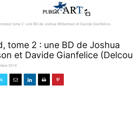
osted, tome 2 : une BD de Joshua Williamson et Davide Gianfelice...
, tome 2 : une BD de Joshua
son et Davide Gianfelice (Delcou
mbre 2014