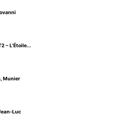
iovanni
– L’Étoile...
a, Munier
 Jean-Luc