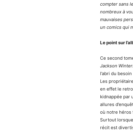
compter sans le
nombreux à voul
mauvaises perso
un comics qui m
Le point sur l’a
Ce second tom
Jackson
Winte
l’abri du besoin
Les propriétair
en effet le retr
kidnappée par 
allures d’enquê
où notre héros 
Surtout lorsque
récit est diver