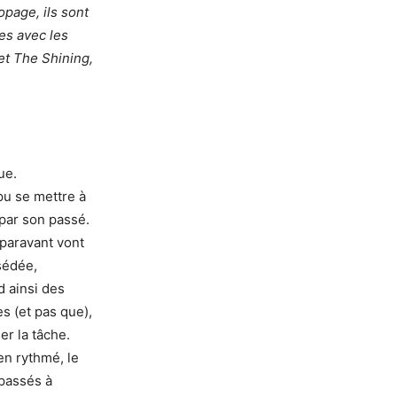
page, ils sont
res avec les
et The Shining,
ue.
pu se mettre à
 par son passé.
paravant vont
ssédée,
d ainsi des
s (et pas que),
er la tâche.
en rythmé, le
 passés à