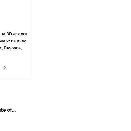
ique BD et gère
le webzine avec
is, Bayonne,
X
e of...