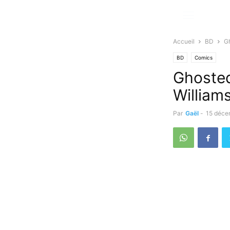
Accueil
BD
Gh
BD
Comics
Ghosted
William
Par
Gaël
-
15 déce