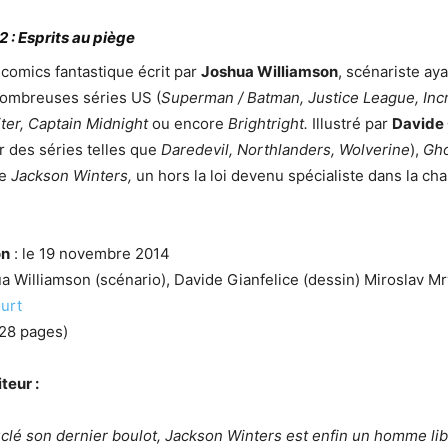
 : Esprits au piège
comics fantastique écrit par
Joshua Williamson
, scénariste aya
nombreuses séries US (
Superman / Batman, Justice League, Inc
iter, Captain Midnight
ou encore
Brightright.
Illustré par
Davide 
sur des séries telles que
Daredevil, Northlanders, Wolverine
),
Gh
de
Jackson Winters,
un hors la loi devenu spécialiste dans la ch
on
: le 19 novembre 2014
a Williamson (scénario), Davide Gianfelice (dessin) Miroslav M
urt
128 pages)
teur :
clé son dernier boulot, Jackson Winters est enfin un homme libr