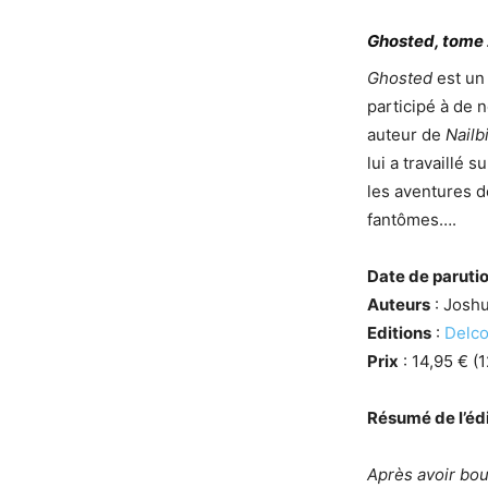
Ghosted, tome 2
Ghosted
est un 
participé à de 
auteur de
Nailb
lui a travaillé 
les aventures 
fantômes….
Date de paruti
Auteurs
: Joshu
Editions
:
Delco
Prix
: 14,95 € (
Résumé de l’édi
Après avoir bou