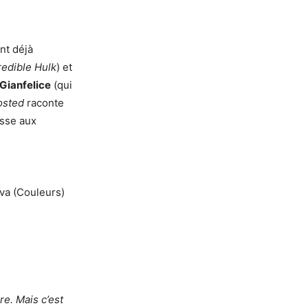
nt déjà
redible Hulk
) et
Gianfelice
(qui
osted
raconte
asse aux
rva (Couleurs)
e. Mais c’est