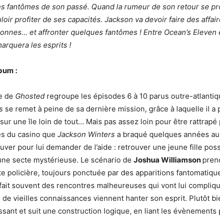
s fantômes de son passé. Quand la rumeur de son retour se pro
oir profiter de ses capacités. Jackson va devoir faire des affai
nnes… et affronter quelques fantômes ! Entre Ocean’s Eleven 
arquera les esprits !
lbum :
e de
Ghosted
regroupe les épisodes 6 à 10 parus outre-atlantiq
rs
se remet à peine de sa dernière mission, grâce à laquelle il a 
 sur une île loin de tout… Mais pas assez loin pour être rattrapé
es du casino que
Jackson
Winters
a braqué quelques années au
ouver pour lui demander de l’aide : retrouver une jeune fille po
une secte mystérieuse. Le scénario de
Joshua Williamson
pren
te policière, toujours ponctuée par des apparitions fantomatique
fait souvent des rencontres malheureuses qui vont lui compliqu
 de vieilles connaissances viennent hanter son esprit. Plutôt bi
tissant et suit une construction logique, en liant les évènements