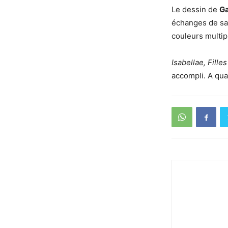
Le dessin de
G
échanges de sab
couleurs multip
Isabellae, Fille
accompli. A qua