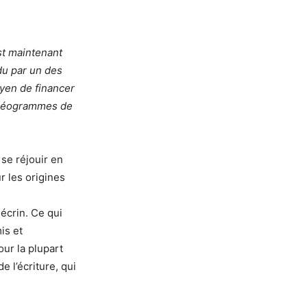
st maintenant
rdu par un des
yen de financer
 idéogrammes de
se réjouir en
r les origines
écrin. Ce qui
is et
our la plupart
e l’écriture, qui