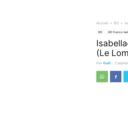
Accueil
BD
Is
BD
BD franco-be
Isabell
(Le Lom
Par
Gaël
-
2 septe