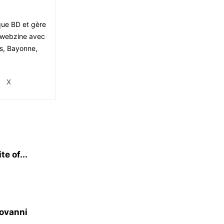
ique BD et gère
le webzine avec
is, Bayonne,
X
e of...
iovanni