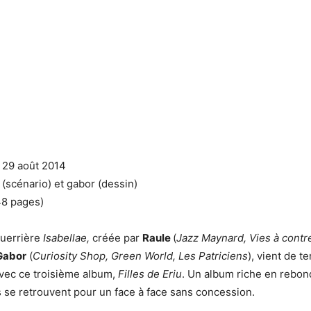
 29 août 2014
 (scénario) et gabor (dessin)
48 pages)
guerrière
Isabellae,
créée par
Raule
(
Jazz Maynard, Vies à contr
Gabor
(
Curiosity Shop, Green World, Les Patriciens
), vient de t
vec ce troisième album,
Filles de Eriu
. Un album riche en rebo
 se retrouvent pour un face à face sans concession.