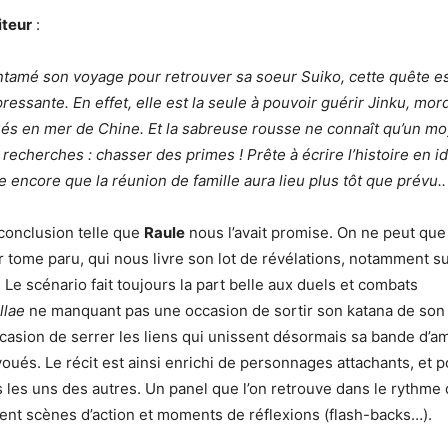
iteur
:
entamé son voyage pour retrouver sa soeur Suiko, cette quête e
ressante. En effet, elle est la seule à pouvoir guérir Jinku, mo
és en mer de Chine. Et la sabreuse rousse ne connaît qu’un mo
recherches : chasser des primes ! Prête à écrire l’histoire en
e encore que la réunion de famille aura lieu plus tôt que prévu..
 conclusion telle que
Raule
nous l’avait promise. On ne peut que 
er tome paru, qui nous livre son lot de révélations, notamment su
. Le scénario fait toujours la part belle aux duels et combats
llae
ne manquant pas une occasion de sortir son katana de son 
ccasion de serrer les liens qui unissent désormais sa bande d’am
oués. Le récit est ainsi enrichi de personnages attachants, et p
 les uns des autres. Un panel que l’on retrouve dans le rythme d
ent scènes d’action et moments de réflexions (flash-backs…).