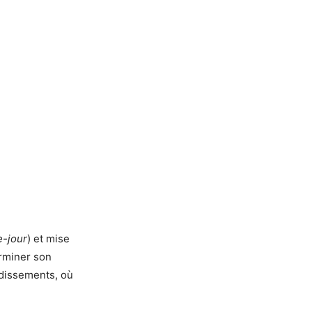
e-jour
) et mise
erminer son
ndissements, où