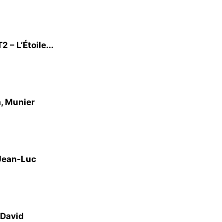
– L’Étoile...
a, Munier
 Jean-Luc
 David