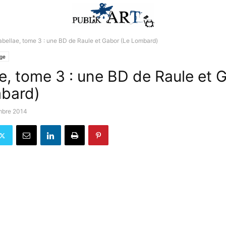
abellae, tome 3 : une BD de Raule et Gabor (Le Lombard)
lge
ae, tome 3 : une BD de Raule et 
bard)
mbre 2014