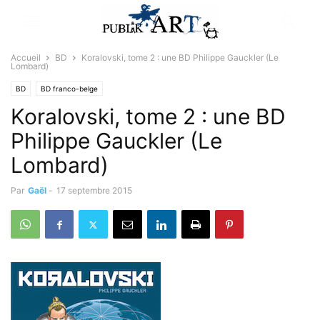
Accueil
BD
Koralovski, tome 2 : une BD Philippe Gauckler (Le
Lombard)
BD
BD franco-belge
Koralovski, tome 2 : une BD
Philippe Gauckler (Le
Lombard)
Par
Gaël
-
17 septembre 2015