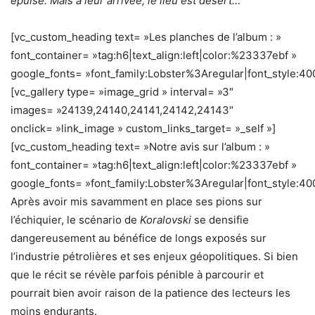
épuisé. Mais à leur arrivée, le lieu est désert…
[vc_custom_heading text= »Les planches de l’album : »
font_container= »tag:h6|text_align:left|color:%23337ebf »
google_fonts= »font_family:Lobster%3Aregular|font_style
[vc_gallery type= »image_grid » interval= »3″
images= »24139,24140,24141,24142,24143″
onclick= »link_image » custom_links_target= »_self »]
[vc_custom_heading text= »Notre avis sur l’album : »
font_container= »tag:h6|text_align:left|color:%23337ebf »
google_fonts= »font_family:Lobster%3Aregular|font_style
Après avoir mis savamment en place ses pions sur
l’échiquier, le scénario de
Koralovski
se densifie
dangereusement au bénéfice de longs exposés sur
l’industrie pétrolières et ses enjeux géopolitiques. Si bien
que le récit se révèle parfois pénible à parcourir et
pourrait bien avoir raison de la patience des lecteurs les
moins endurants.