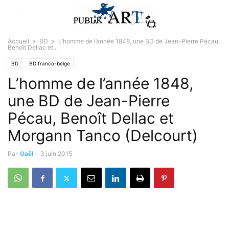
Accueil
BD
L’homme de l’année 1848, une BD de Jean-Pierre Pécau,
Benoît Dellac et...
BD
BD franco-belge
L’homme de l’année 1848,
une BD de Jean-Pierre
Pécau, Benoît Dellac et
Morgann Tanco (Delcourt)
Par
Gaël
-
3 juin 2015