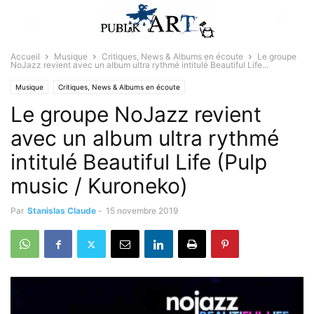
Accueil
Musique
Critiques, News & Albums en écoute
Le groupe
NoJazz revient avec un album ultra rythmé intitulé Beautiful Life...
Musique
Critiques, News & Albums en écoute
Le groupe NoJazz revient
avec un album ultra rythmé
intitulé Beautiful Life (Pulp
music / Kuroneko)
Par
Stanislas Claude
-
15 novembre 2019