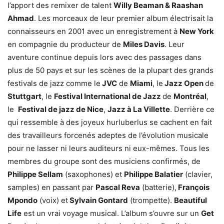
l’apport des remixer de talent
Willy Beaman & Raashan
Ahmad
. Les morceaux de leur premier album électrisait la
connaisseurs en 2001 avec un enregistrement à
New York
en compagnie du producteur de
Miles Davis
. Leur
aventure continue depuis lors avec des passages dans
plus de 50 pays et sur les scènes de la plupart des grands
festivals de jazz comme le
JVC
de
Miami
, le
Jazz Open
de
Stuttgart
, le
Festival International de Jazz
de
Montréal
,
le
Festival de jazz de Nice
,
Jazz à La Villette
. Derrière ce
qui ressemble à des joyeux hurluberlus se cachent en fait
des travailleurs forcenés adeptes de l’évolution musicale
pour ne lasser ni leurs auditeurs ni eux-mêmes. Tous les
membres du groupe sont des musiciens confirmés, de
Philippe Sellam
(saxophones) et
Philippe Balatier
(clavier,
samples) en passant par
Pascal Reva
(batterie),
François
Mpondo
(voix) et
Sylvain Gontard
(trompette).
Beautiful
Life
est un vrai voyage musical. L’album s’ouvre sur un
Get