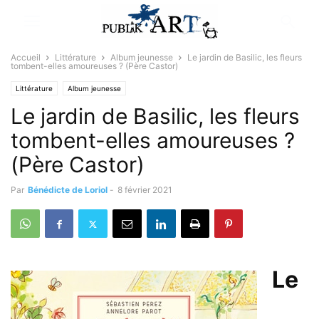
Accueil
Littérature
Album jeunesse
Le jardin de Basilic, les fleurs
tombent-elles amoureuses ? (Père Castor)
Littérature
Album jeunesse
Le jardin de Basilic, les fleurs
tombent-elles amoureuses ?
(Père Castor)
Par
Bénédicte de Loriol
-
8 février 2021
Le