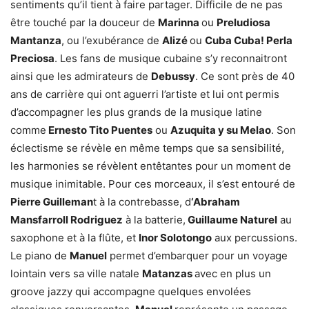
sentiments qu’il tient à faire partager. Difficile de ne pas
être touché par la douceur de
Marinna
ou
Preludiosa
Mantanza
, ou l’exubérance de
Alizé
ou
Cuba Cuba! Perla
Preciosa
. Les fans de musique cubaine s’y reconnaitront
ainsi que les admirateurs de
Debussy
. Ce sont près de 40
ans de carrière qui ont aguerri l’artiste et lui ont permis
d’accompagner les plus grands de la musique latine
comme
Ernesto Tito Puentes
ou
Azuquita y su Melao
. Son
éclectisme se révèle en même temps que sa sensibilité,
les harmonies se révèlent entêtantes pour un moment de
musique inimitable. Pour ces morceaux, il s’est entouré de
Pierre Guilleman
t à la contrebasse, d
‘Abraham
Mansfarroll Rodriguez
à la batterie,
Guillaume Naturel
au
saxophone et à la flûte, et
Inor Solotongo
aux percussions.
Le piano de
Manuel
permet d’embarquer pour un voyage
lointain vers sa ville natale
Matanzas
avec en plus un
groove jazzy qui accompagne quelques envolées