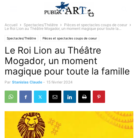
Accueil
Spectacles/Théâtre
Pièces et spectacles coups de coeur
Le Roi Lion au Théâtre Mogador, un moment magique pour toute la...
Spectacles/Théâtre
Pièces et spectacles coups de coeur
Le Roi Lion au Théâtre
Sélectionné par la rédaction
Mogador, un moment
magique pour toute la famille
Par
Stanislas Claude
-
15 février 2024