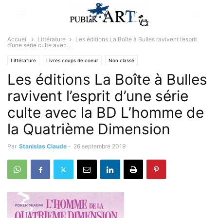
Accueil
Littérature
Les éditions La Boîte à Bulles ravivent l’esprit
d’une série culte avec...
Littérature
Livres coups de coeur
Non classé
Les éditions La Boîte à Bulles
ravivent l’esprit d’une série
culte avec la BD L’homme de
la Quatrième Dimension
Par
Stanislas Claude
-
26 septembre 2019