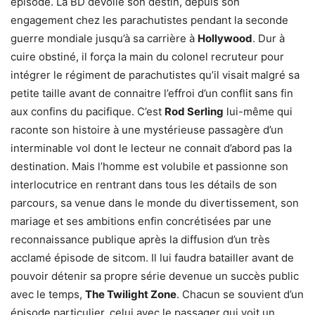
épisode. La BD dévoile son destin, depuis son
engagement chez les parachutistes pendant la seconde
guerre mondiale jusqu’à sa carrière à
Hollywood
. Dur à
cuire obstiné, il força la main du colonel recruteur pour
intégrer le régiment de parachutistes qu’il visait malgré sa
petite taille avant de connaitre l’effroi d’un conflit sans fin
aux confins du pacifique. C’est
Rod Serling
lui-même qui
raconte son histoire à une mystérieuse passagère d’un
interminable vol dont le lecteur ne connait d’abord pas la
destination. Mais l’homme est volubile et passionne son
interlocutrice en rentrant dans tous les détails de son
parcours, sa venue dans le monde du divertissement, son
mariage et ses ambitions enfin concrétisées par une
reconnaissance publique après la diffusion d’un très
acclamé épisode de sitcom. Il lui faudra batailler avant de
pouvoir détenir sa propre série devenue un succès public
avec le temps,
The Twilight Zone
. Chacun se souvient d’un
épisode particulier, celui avec le passager qui voit un