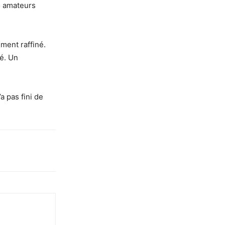
es amateurs
ement raffiné.
té. Un
’a pas fini de