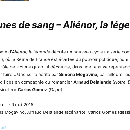
nes de sang – Aliénor, la lég
ome d’
Aliénor, la légende
débute un nouveau cycle (la série com
l), où la Reine de France est écartée du pouvoir politique, humi
rôle de victime qu’on lui découvre, dans une relative repentan
er faire… Une série écrite par
Simona Mogavino
, par ailleurs re
’édifices en compagnie du romancier
Arnaud Delalande
(
Notre-
ssinateur
Carlos Gomez
(
Dago
).
on
: le 6 mai 2015
a Mogavino, Arnaud Delalande (scénario), Carlos Gomez (dessi
urt