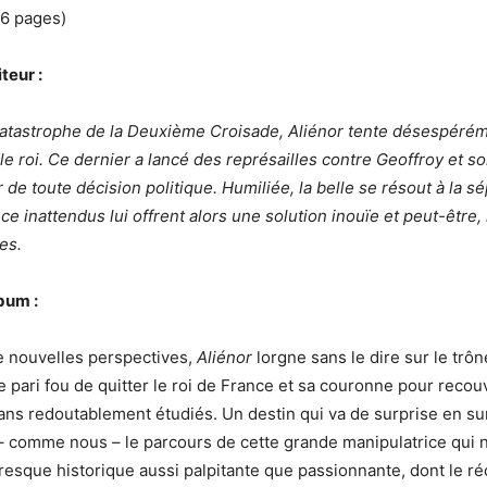
56 pages)
teur :
catastrophe de la Deuxième Croisade, Aliénor tente désespéré
e roi. Ce dernier a lancé des représailles contre Geoffroy et son
 de toute décision politique. Humiliée, la belle se résout à la s
nce inattendus lui offrent alors une solution inouïe et peut-être, 
es.
lbum :
e nouvelles perspectives,
Aliénor
lorgne sans le dire sur le trôn
 le pari fou de quitter le roi de France et sa couronne pour recou
lans redoutablement étudiés. Un destin qui va de surprise en su
– comme nous – le parcours de cette grande manipulatrice qui n’
resque historique aussi palpitante que passionnante, dont le ré