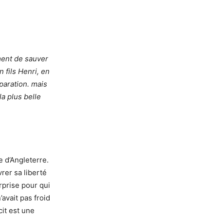
ment de sauver
 fils Henri, en
éparation. mais
la plus belle
e d’Angleterre.
vrer sa liberté
rprise pour qui
avait pas froid
cit est une