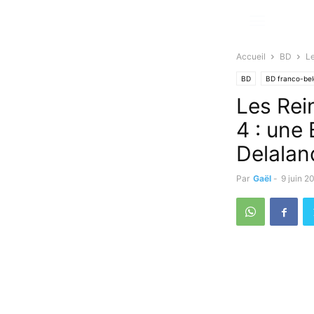
Accueil
BD
Le
BD
BD franco-be
Les Rei
4 : une
Delalan
Par
Gaël
-
9 juin 2