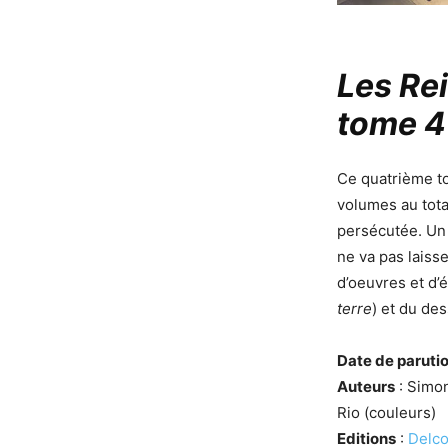
Les Rei
tome 4
Ce quatrième t
volumes au tota
persécutée. Un 
ne va pas laiss
d’oeuvres et d
terre
) et du de
Date de paruti
Auteurs
: Simon
Rio (couleurs)
Editions
:
Delco