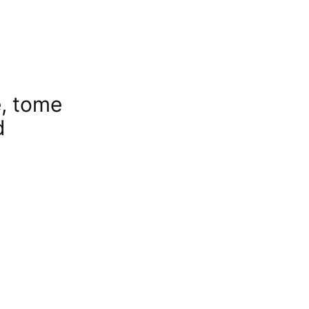
e, tome
d