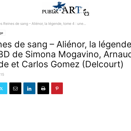
s Reines de sang – Aliénor, la légende, tome 4 : une...
lge
nes de sang – Aliénor, la légend
 BD de Simona Mogavino, Arnau
de et Carlos Gomez (Delcourt)
015