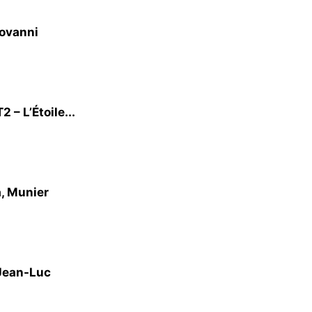
iovanni
– L’Étoile...
a, Munier
 Jean-Luc