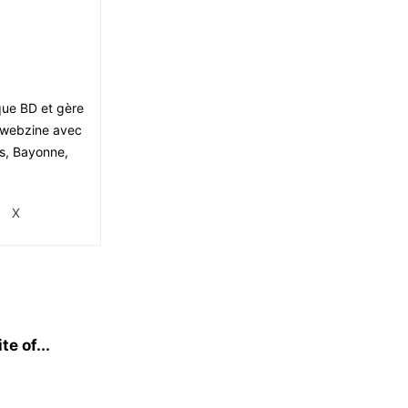
ique BD et gère
le webzine avec
is, Bayonne,
X
e of...