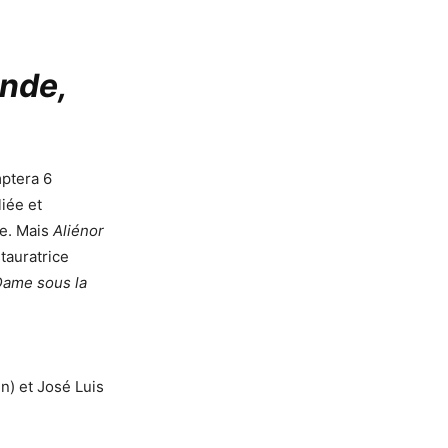
ende,
ptera 6
liée et
ce. Mais
Aliénor
stauratrice
Dame sous la
n) et José Luis