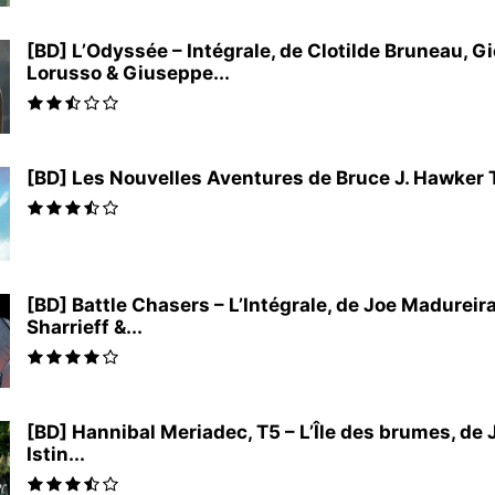
[BD] L’Odyssée – Intégrale, de Clotilde Bruneau, G
Lorusso & Giuseppe...
[BD] Les Nouvelles Aventures de Bruce J. Hawker T2 
[BD] Battle Chasers – L’Intégrale, de Joe Madureir
Sharrieff &...
[BD] Hannibal Meriadec, T5 – L’Île des brumes, de
Istin...