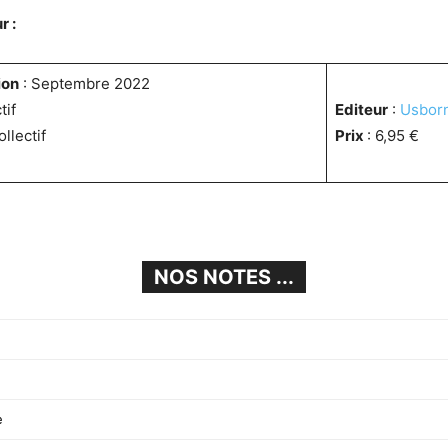
r :
ion
: Septembre 2022
tif
Editeur
:
Usbor
ollectif
Prix
: 6,95 €
NOS NOTES ...
e