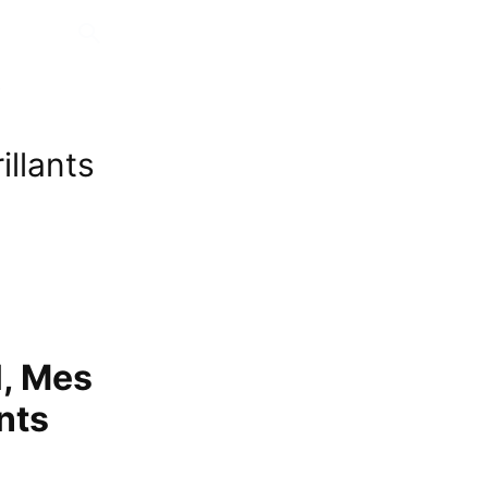
)
illants
l, Mes
nts