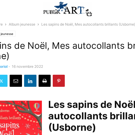
re
Album jeunesse
Les sapins de Noël, Mes autocollants brillants (Usborne
 jeunesse
ins de Noël, Mes autocollants br
ne)
oriol
-
16 novembre 2022
Les sapins de Noë
autocollants brilla
(Usborne)