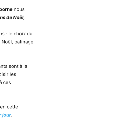
sborne
nous
ns de Noël,
s : le choix du
e Noël, patinage
ants sont à la
isir les
 à ces
r en cette
 jour
.