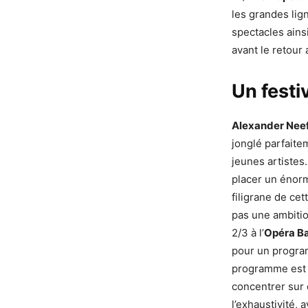
les grandes lig
spectacles ains
avant le retour 
Un festi
Alexander Nee
jonglé parfaite
jeunes artistes
placer un énorm
filigrane de cet
pas une ambitio
2/3 à l’
Opéra Ba
pour un program
programme est l
concentrer sur q
l’exhaustivité, 