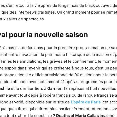
nes d’un retour à la vie après de longs mois de black out avec de
i que des interviews d’artistes. Un grand moment pour se remet
aux salles de spectacles.
val pour la nouvelle saison
f
n’a pas fait de faux pas pour la première programmation de sa di
ment entre invocation du patrimoine historique de la maison et
. Finies les annulations, les grèves et le confinement, le momen
e espoir dans l’avenir qui se présente à nous tous, c’est un p
te proposition. Le déficit prévisionnel de 90 millions pour la p
n bien affichée avec notamment 21 opéras programmés pour la 
stille
et le dernier tiers à
Garnier
. 13 reprises et huit nouvelle
me avant tout dédié à l’opéra français ou de langue française av
ong et varié, disponible sur le site de
L’opéra de Paris
, cet art
uelques titres qui attirent plus particulièrement l’attention san
avec tout d’abord le spectacle
7 Deaths of Maria Callas
imaginé 