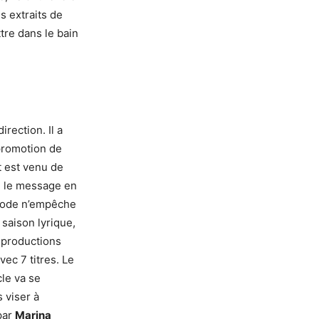
s extraits de
tre dans le bain
rection. Il a
 promotion de
t est venu de
eu le message en
ériode n’empêche
saison lyrique,
s productions
ec 7 titres. Le
icle va se
s viser à
par
Marina