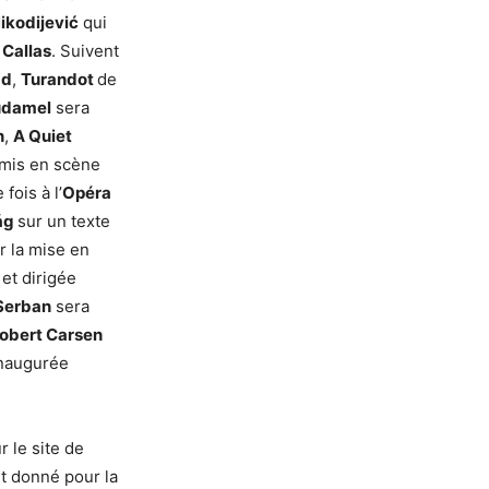
ikodijević
qui
a
Callas
. Suivent
ad
,
Turandot
de
udamel
sera
n
,
A Quiet
mis en scène
fois à l’
Opéra
ág
sur un texte
er la mise en
e
et dirigée
Serban
sera
obert Carsen
inaugurée
r le site de
nt donné pour la