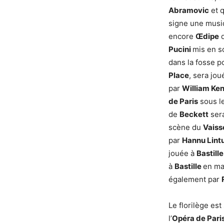
Abramovic
et q
signe une musiq
encore
Œdipe
Pucini
mis en s
dans la fosse p
Place
, sera jou
par
William Ke
de Paris
sous l
de
Beckett
sera
scène du
Vaiss
par
Hannu Lint
jouée à
Bastill
à
Bastille
en ma
également par
Le florilège est
l’
Opéra de Pari