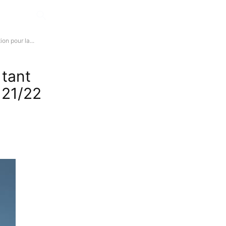
on pour la...
 tant
 21/22