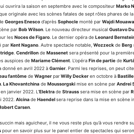
ui ouvrira la saison en septembre avec le compositeur
Marko N
ue originale avec les scènes fatales de sept rôles phares de l
de
Georges Enesco
d’après
Sophocle
monté par
Wajdi Mouaw
cène par
Bob Wilson
. Le nouveau directeur musical
Gustavo D
our les
Noces de Figaro
. Le dernier opéra de
Leonard Bernstei
é par
Kent Nagano
. Autre spectacle notable,
Wozzeck
de
Berg
ntridge
.
Cendrillon
de
Massenet
sera présenté pour la première 
es auspices de
Mariame Clément
. L’opéra
Fin de partie
de
Kurt
 donné en avril 2022 à
Garnier
. Parmi les reprises, on peut cit
eau fantôme
de
Wagner
par
Willy Decker
en octobre à
Bastill
u
.
La Khovantchina
de
Moussorgski
mise en scène par
Andrei 
e
en janvier 2022. L
’Elektra
de
Strauss
sera mise en scène par
R
i 2022.
Alcina
de
Haendel
sera reprise dans la mise en scène 
Robert Carsen
.
 succin mais aguicheur, il ne vous reste plus qu’à vous rendre su
s
pour en savoir plus sur le panel entier de spectacles qui sero