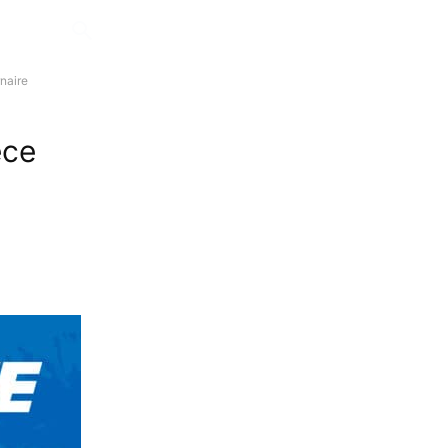
naire
èce