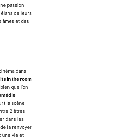
’une passion
 élans de leurs
es âmes et des
cinéma dans
lts in the room
 bien que l’on
omédie
urt la scène
ntre 2 êtres
er dans les
 de la renvoyer
d’une vie et