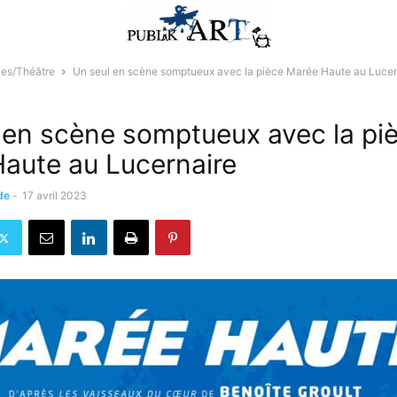
les/Théâtre
Un seul en scène somptueux avec la pièce Marée Haute au Lucer
 en scène somptueux avec la pi
aute au Lucernaire
de
-
17 avril 2023