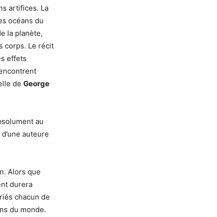
s artifices. La
les océans du
e la planète,
 corps. Le récit
s effets
rencontrent
elle de
George
absolument au
n d’une auteure
n. Alors que
ent durera
ariés chacun de
oins du monde.