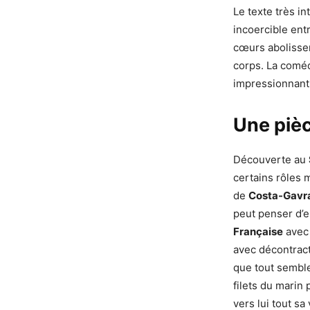
Le texte très in
incoercible ent
cœurs abolissen
corps. La comé
impressionnant e
Une piè
Découverte au
certains rôles 
de
Costa-Gavr
peut penser d’e
Française
avec 
avec décontract
que tout semble
filets du marin
vers lui tout sa