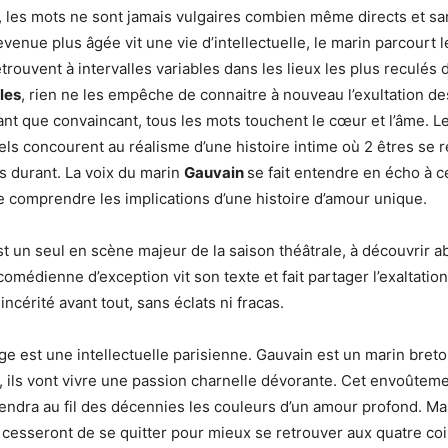
n, les mots ne sont jamais vulgaires combien même directs et san
enue plus âgée vit une vie d’intellectuelle, le marin parcourt 
trouvent à intervalles variables dans les lieux les plus reculés d
les
, rien ne les empêche de connaitre à nouveau l’exultation des
ant que convaincant, tous les mots touchent le cœur et l’âme. Le
els concourent au réalisme d’une histoire intime où 2 êtres se 
es durant. La voix du marin
Gauvain
se fait entendre en écho à c
e comprendre les implications d’une histoire d’amour unique.
t un seul en scène majeur de la saison théâtrale, à découvrir 
 comédienne d’exception vit son texte et fait partager l’exaltatio
incérité avant tout, sans éclats ni fracas.
ge est une intellectuelle parisienne. Gauvain est un marin breto
, ils vont vivre une passion charnelle dévorante. Cet envoûtem
rendra au fil des décennies les couleurs d’un amour profond. M
ne cesseront de se quitter pour mieux se retrouver aux quatre c