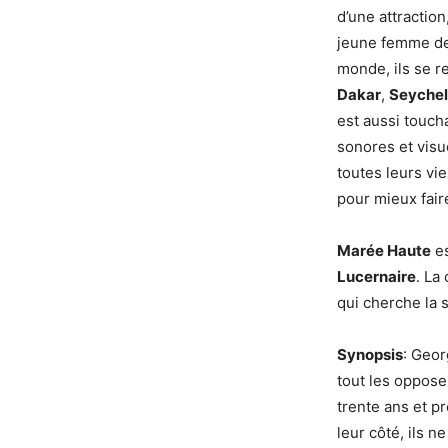
d’une attractio
jeune femme dev
monde, ils se re
Dakar
,
Seychel
est aussi touch
sonores et visu
toutes leurs vi
pour mieux fair
Marée Haute
es
Lucernaire
. La
qui cherche la s
Synopsis
: Geor
tout les oppose
trente ans et p
leur côté, ils 