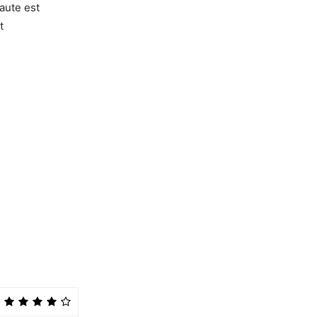
aute est
t