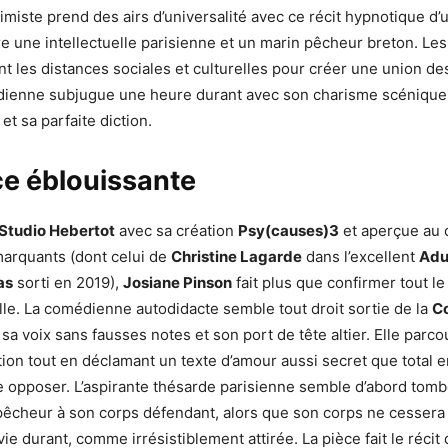
timiste prend des airs d’universalité avec ce récit hypnotique d
re une intellectuelle parisienne et un marin pêcheur breton. Les
t les distances sociales et culturelles pour créer une union d
dienne subjugue une heure durant avec son charisme scénique
t sa parfaite diction.
ce éblouissante
Studio Hebertot
avec sa création
Psy(causes)3
et aperçue au 
marquants (dont celui de
Christine Lagarde
dans l’excellent
Adu
as
sorti en 2019),
Josiane Pinson
fait plus que confirmer tout le
lle. La comédienne autodidacte semble tout droit sortie de la
C
sa voix sans fausses notes et son port de tête altier. Elle parco
ion tout en déclamant un texte d’amour aussi secret que total e
 opposer. L’aspirante thésarde parisienne semble d’abord tomb
 pêcheur à son corps défendant, alors que son corps ne cessera
 vie durant, comme irrésistiblement attirée. La pièce fait le récit 