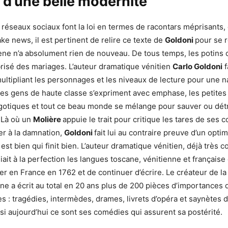
 d’une belle modernité
s réseaux sociaux font la loi en termes de racontars méprisants,
ke news, il est pertinent de relire ce texte de
Goldoni
pour se 
e n’a absolument rien de nouveau. De tous temps, les potins o
brisé des mariages. L’auteur dramatique vénitien
Carlo Goldoni
f
ltipliant les personnages et les niveaux de lecture pour une n
es gens de haute classe s’expriment avec emphase, les petites
gotiques et tout ce beau monde se mélange pour sauver ou détr
 Là où un
Molière
appuie le trait pour critique les tares de ses
uer à la damnation,
Goldoni
fait lui au contraire preuve d’un opti
est bien qui finit bien. L’auteur dramatique vénitien, déjà très 
it à la perfection les langues toscane, vénitienne et française 
ler en France en 1762 et de continuer d’écrire. Le créateur de l
ne a écrit au total en 20 ans plus de 200 pièces d’importances 
es : tragédies, intermèdes, drames, livrets d’opéra et saynètes 
i aujourd’hui ce sont ses comédies qui assurent sa postérité.