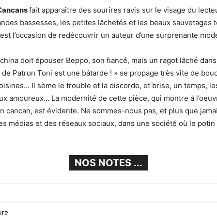
Cancans
fait apparaitre des sourires ravis sur le visage du lecteu
randes bassesses, les petites lâchetés et les beaux sauvetages t
 est l’occasion de redécouvrir un auteur d’une surprenante mode
china doit épouser Beppo, son fiancé, mais un ragot lâché dans
lle de Patron Toni est une bâtarde ! » se propage très vite de bo
oisines… Il sème le trouble et la discorde, et brise, un temps, le
x amoureux… La modernité de cette pièce, qui montre à l’oeuv
un cancan, est évidente. Ne sommes-nous pas, et plus que jamais
des médias et des réseaux sociaux, dans une société où le potin 
NOS NOTES ...
ture