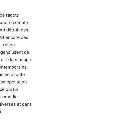
 de ragots
rendre compte
nt détruit des
ait encore des
arration
 gens usent de
uire le mariage
 contemporains,
misme à toute
cosmopolite en
ce qui lui
a comédie
diverses et dans
de