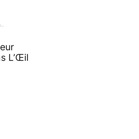
..
teur
s L’Œil