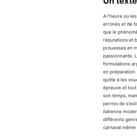
Un texte
A l’heure où le
erronés et de fa
que le phénomèn
réputations et 
prouesses en mu
passionnante. L
formulations ar
en préparation.
quitte à les vo
épreuve et tout 
son temps, mania
permis de s’exi
italienne moder
différents genr
carnaval même s