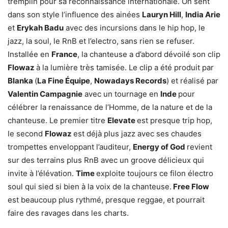
tremplin pour sa reconnaissance internationale. On sent
dans son style l’influence des ainées
Lauryn Hill
,
India Arie
et
Erykah Badu
avec des incursions dans le hip hop, le
jazz, la soul, le RnB et l’electro, sans rien se refuser.
Installée en
France
, la chanteuse a d’abord dévoilé son clip
Flowaz
à la lumière très tamisée. Le clip a été produit par
Blanka
(
La Fine Équipe
,
Nowadays Records
) et réalisé par
Valentin Campagnie
avec un tournage en
Inde
pour
célébrer la renaissance de l’Homme, de la nature et de la
chanteuse. Le premier titre
Elevate
est presque trip hop,
le second
Flowaz
est déjà plus jazz avec ses chaudes
trompettes enveloppant l’auditeur,
Energy of God
revient
sur des terrains plus RnB avec un groove délicieux qui
invite à l’élévation.
Time
exploite toujours ce filon électro
soul qui sied si bien à la voix de la chanteuse.
Free Flow
est beaucoup plus rythmé, presque reggae, et pourrait
faire des ravages dans les charts.