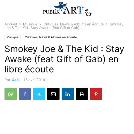
Accueil
Musique
Critiques, News & Albums en écoute
Smokey
Joe & The Kid : Stay Awake (feat Gift of Gab)...
Musique
Critiques, News & Albums en écoute
Smokey Joe & The Kid : Stay
Awake (feat Gift of Gab) en
libre écoute
Par
Gaël
-
16 avril 2014