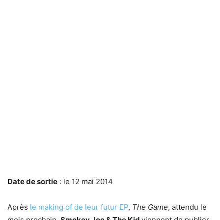
Date de sortie
: le 12 mai 2014
Après
le making of de leur futur EP
,
The Game
, attendu le
mois prochain,
Smokey Joe & The Kid
viennent de publier