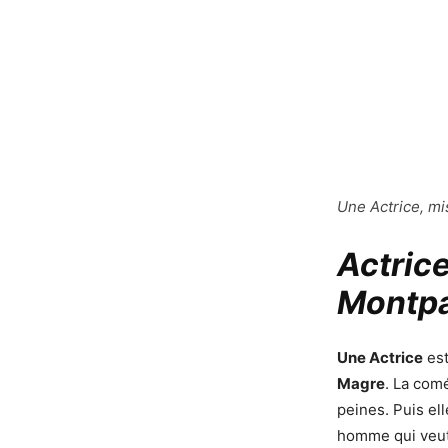
Une Actrice, m
Actric
Montp
Une Actrice
est
Magre
. La com
peines. Puis el
homme qui veut 