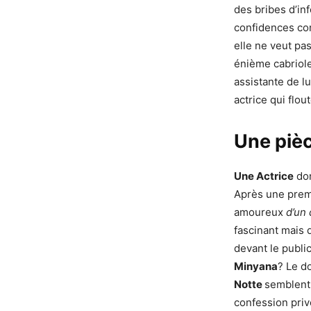
des bribes d’in
confidences com
elle ne veut pa
énième cabriol
assistante de l
actrice qui flou
Une pièc
Une Actrice
don
Après une prem
amoureux
d’un
fascinant mais q
devant le publi
Minyana
? Le d
Notte
semblent 
confession priv