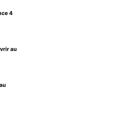
nce 4
vrir au
 au