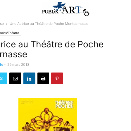
ssé
Une Actrice au Théâtre de Poche Montparnasse
acles/Théâtre
rice au Théâtre de Poche
rnasse
de
-
29 mars 2018