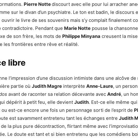
formations.
Pierre Notte
discourt avec elle pour lui arracher an
me sur le divan d’un psychiatre. Le ton est badin, le discours e
s ouvrir le livre de ses souvenirs mais s’y complait finalement
e contradictoire. Pendant que
Marie Notte
pousse la chansonne
uxe de son frère, les mots de
Philippe Minyana
creusent la mise
te les frontières entre rêve et réalité.
e libre
ne l’impression d’une discussion intimiste dans une alcôve de 
ière partie où
Judith Magre
interprète
Anne-Laure
, un perso
 dos
avant de raconter sa relation décevante avec
André
, un ho
ui dépérit à petit feu, elle devient
Judith
. Est-ce elle même qui
c ou est-ce encore une fois un personnage sorti de l’esprit de
P
oute est savamment entretenu tant les échanges entre
Judith 
de la plus pure décontraction, flirtant même avec l’improvisatio
ée. Le doute est tant et si bien entretenu que les comédiens boi