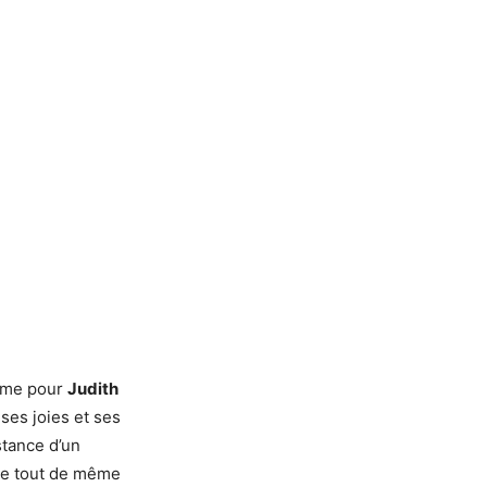
emme pour
Judith
 ses joies et ses
stance d’un
che tout de même