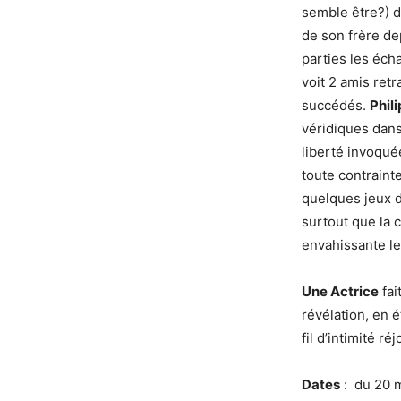
semble être?) d
de son frère de
parties les éch
voit 2 amis retr
succédés.
Phil
véridiques dans 
liberté invoqué
toute contraint
quelques jeux d
surtout que la 
envahissante le 
Une Actrice
fai
révélation, en 
fil d’intimité ré
Dates
: du 20 