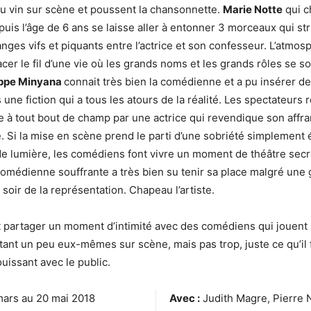
u vin sur scène et poussent la chansonnette.
Marie Notte
qui c
puis l’âge de 6 ans se laisse aller à entonner 3 morceaux qui st
anges vifs et piquants entre l’actrice et son confesseur. L’atmo
acer le fil d’une vie où les grands noms et les grands rôles se s
ippe Minyana
connait très bien la comédienne et a pu insérer d
une fiction qui a tous les atours de la réalité. Les spectateurs 
e à tout bout de champ par une actrice qui revendique son aff
e. Si la mise en scène prend le parti d’une sobriété simplement
e lumière, les comédiens font vivre un moment de théâtre secret
comédienne souffrante a très bien su tenir sa place malgré une 
soir de la représentation. Chapeau l’artiste.
t partager un moment d’intimité avec des comédiens qui jouent l
étant un peu eux-mêmes sur scène, mais pas trop, juste ce qu’il f
jouissant avec le public.
mars au 20 mai 2018
Avec :
Judith Magre, Pierre N