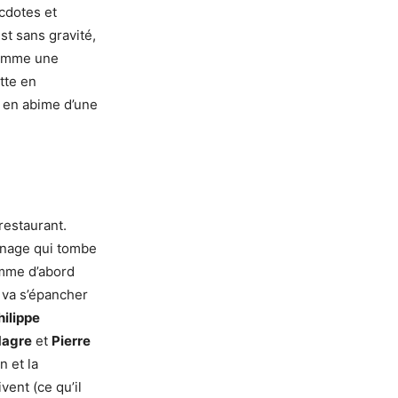
ecdotes et
st sans gravité,
 comme une
tte en
 en abime d’une
restaurant.
nnage qui tombe
mme d’abord
 va s’épancher
hilippe
Magre
et
Pierre
n et la
vent (ce qu’il