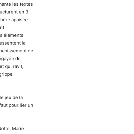
hante les textes
ructurent en 3
sphère apaisée
ont
es éléments
ressentent la
ranchissement de
 égayée de
 qui ravit,
grippe
e jeu de la
aut pour lier un
otte, Marie