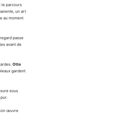
 le parcours
manente, un art
ique au moment
regard passe
tes avant de
gardes.
Otto
bleaux gardent
ssure sous
 pur.
. Son œuvre