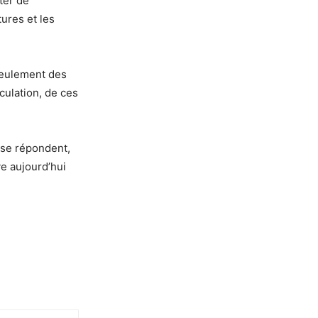
ter de
tures et les
seulement des
culation, de ces
, se répondent,
ve aujourd’hui