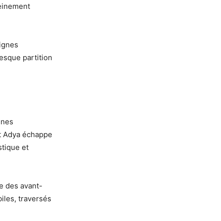
leinement
lignes
esque partition
ines
nt Adya échappe
stique et
ue des avant-
iles, traversés