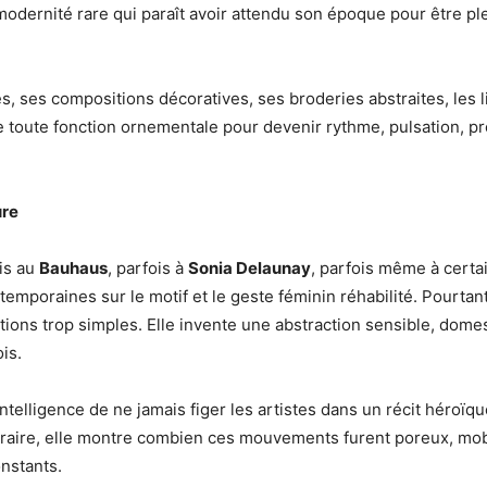
odernité rare qui paraît avoir attendu son époque pour être p
es, ses compositions décoratives, ses broderies abstraites, les 
 toute fonction ornementale pour devenir rythme, pulsation, pr
ure
is au
Bauhaus
, parfois à
Sonia Delaunay
, parfois même à certa
emporaines sur le motif et le geste féminin réhabilité. Pourta
iations trop simples. Elle invente une abstraction sensible, dome
is.
’intelligence de ne jamais figer les artistes dans un récit héroïq
raire, elle montre combien ces mouvements furent poreux, mob
nstants.