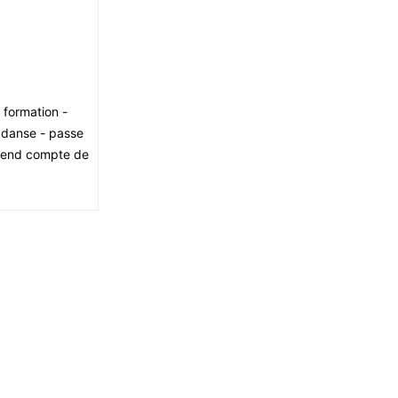
e formation -
e danse - passe
 rend compte de