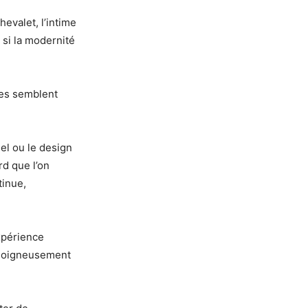
hevalet, l’intime
 si la modernité
ces semblent
el ou le design
d que l’on
tinue,
xpérience
 soigneusement