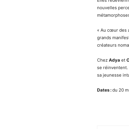
Elles redevienn
nouvelles percep
métamorphoses
« Au cœur des a
grands manifest
créateurs nomade
Chez
Adya
et
O
se réinventent.
sa jeunesse int
Dates :
du 20 m