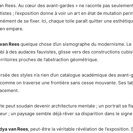
van Rees. Au cœur des avant-gardes » ne raconte pas seulement
tistes ; l’exposition donne à voir un art en état de mutation per
inément de se fixer. Ici, chaque toile paraît quitter une esthét
’en empare.
 van Rees
quelque chose d’un sismographe du modernisme. Le 
abi à des audaces fauvistes, glisse vers des constructions cubis
erritoires proches de l’abstraction géométrique.
ersée des styles n’a rien d’un catalogue académique des avant-
 comme on traverse une frontière sans cesse mouvante. Ses ta
lacement.
e peut soudain devenir architecture mentale ; un portrait se fi
uleur ; un paysage semble déjà rêver sa disparition dans le signe
dya van Rees
, peut-être la véritable révélation de l’exposition