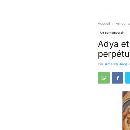
Accueil
Art cont
Art contemporain
Adya et
perpét
Par
Amaury Jacqu