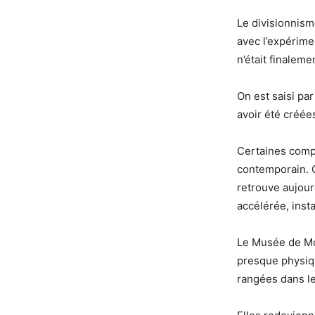
Le divisionnisme
avec l’expérime
n’était finalem
On est saisi pa
avoir été créées
Certaines compo
contemporain. C
retrouve aujour
accélérée, insta
Le Musée de Mo
presque physiq
rangées dans les