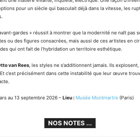
ent une matière vivante, inquiète, électrique. Une façon d’inven
tions pour un siècle qui basculait déjà dans la vitesse, les rup
.
vant-gardes » réussit à montrer que la modernité ne naît pas 
es ou des figures consacrées, mais aussi de ces artistes en cir
s qui ont fait de l’hybridation un territoire esthétique.
tto van Rees
, les styles ne s’additionnent jamais. Ils explosent
 Et c’est précisément dans cette instabilité que leur œuvre trou
acte.
ars au 13 septembre 2026 –
Lieu :
Musée Montmartre
(Paris)
NOS NOTES ...