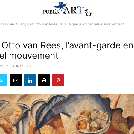
emporain
Adya et Otto van Rees, l’avant-garde en perpétuel mouvement
 Otto van Rees, l’avant-garde en
uel mouvement
et
-
25 juillet 2026