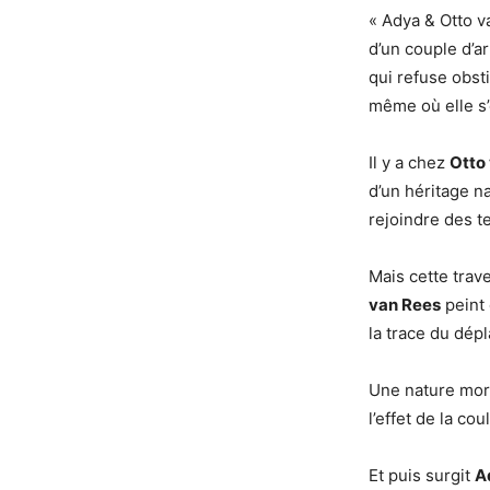
« Adya & Otto 
d’un couple d’ar
qui refuse obst
même où elle s
Il y a chez
Otto
d’un héritage n
rejoindre des t
Mais cette trav
van Rees
peint
la trace du dép
Une nature mort
l’effet de la co
Et puis surgit
A