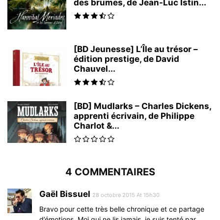
des brumes, de Jean-Luc Istin...
[BD Jeunesse] L’Île au trésor –
édition prestige, de David
Chauvel...
[BD] Mudlarks – Charles Dickens,
apprenti écrivain, de Philippe
Charlot &...
4 COMMENTAIRES
Gaël Bissuel
28 octobre 2015 At 15h30
Bravo pour cette très belle chronique et ce partage
d’émotions. Moi qui ne lis jamais, je suis tenté par