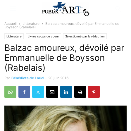
Accueil
Littérature
Balzac amoureux, dévoilé par Emmanuelle de
Boysson (Rabelais)
Littérature
Livres coups de coeur
Sélectionné par la rédaction
Balzac amoureux, dévoilé par
Emmanuelle de Boysson
(Rabelais)
Par
Bénédicte de Loriol
-
20 juin 2016