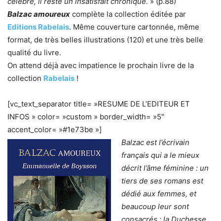
célèbre, il reste un insatisfait chronique.
» (p.88)
Balzac amoureux
complète la collection éditée par
Editions Rabelais
. Même couverture cartonnée, même
format, de très belles illustrations (120) et une très belle
qualité du livre.
On attend déjà avec impatience le prochain livre de la
collection
Rabelais
!
[vc_text_separator title= »RESUME DE L’EDITEUR ET
INFOS » color= »custom » border_width= »5″
accent_color= »#1e73be »]
Balzac est l’écrivain
français qui a le mieux
décrit l’âme féminine : un
tiers de ses romans est
dédié aux femmes, et
beaucoup leur sont
consacrés : la Duchesse