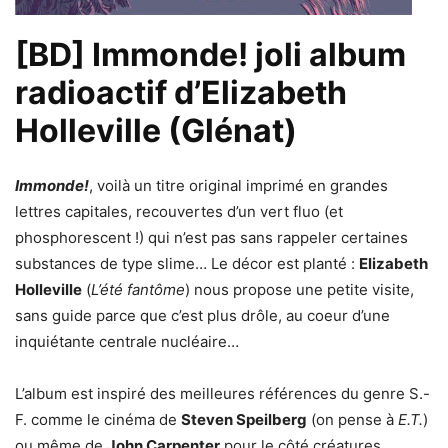
[BD] Immonde! joli album
radioactif d’Elizabeth
Holleville (Glénat)
Immonde!
, voilà un titre original imprimé en grandes
lettres capitales, recouvertes d’un vert fluo (et
phosphorescent !) qui n’est pas sans rappeler certaines
substances de type slime… Le décor est planté :
Elizabeth
Holleville
(
L’été fantôme
) nous propose une petite visite,
sans guide parce que c’est plus drôle, au coeur d’une
inquiétante centrale nucléaire…
L’album est inspiré des meilleures références du genre S.-
F. comme le cinéma de
Steven Speilberg
(on pense à
E.T.
)
ou même de
John Carpenter
pour le côté créatures