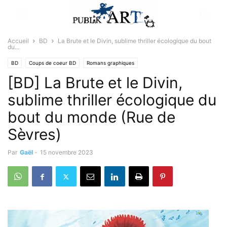
Accueil
BD
La Brute et le Divin, sublime thriller écologique du bout
du...
BD
Coups de coeur BD
Romans graphiques
[BD] La Brute et le Divin,
Sélectionné par la rédaction
sublime thriller écologique du
bout du monde (Rue de
Sèvres)
Par
Gaël
-
15 novembre 2023