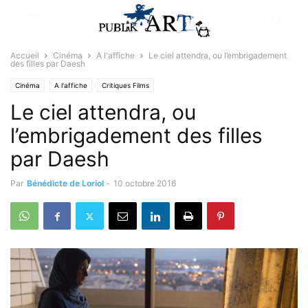
Accueil
Cinéma
A l'affiche
Le ciel attendra, ou l’embrigadement
des filles par Daesh
Cinéma
A l'affiche
Critiques Films
Le ciel attendra, ou
l’embrigadement des filles
par Daesh
Par
Bénédicte de Loriol
-
10 octobre 2016