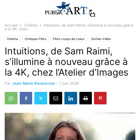
Accueil
Cinéma
Intuitions, de Sam Raimi, s’illumine à nouveau grâce
à la 4K, chez...
Cinéma
Critiques Films
Films coups de coeur
Sorties Vidéo
Intuitions, de Sam Raimi,
s’illumine à nouveau grâce à
la 4K, chez l’Atelier d’Images
Par
Jean-Marie Siousarram
-
7 juin 2026