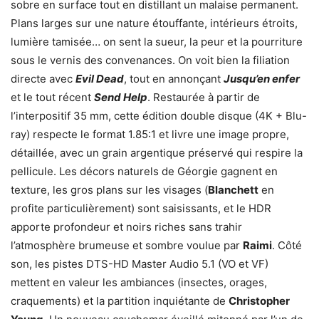
sobre en surface tout en distillant un malaise permanent.
Plans larges sur une nature étouffante, intérieurs étroits,
lumière tamisée… on sent la sueur, la peur et la pourriture
sous le vernis des convenances. On voit bien la filiation
directe avec
Evil Dead
, tout en annonçant
Jusqu’en enfer
et le tout récent
Send Help
.
Restaurée à partir de
l’interpositif 35 mm, cette édition double disque (4K + Blu-
ray) respecte le format 1.85:1 et livre une image propre,
détaillée, avec un grain argentique préservé qui respire la
pellicule. Les décors naturels de Géorgie gagnent en
texture, les gros plans sur les visages (
Blanchett
en
profite particulièrement) sont saisissants, et le HDR
apporte profondeur et noirs riches sans trahir
l’atmosphère brumeuse et sombre voulue par
Raimi
. Côté
son, les pistes DTS-HD Master Audio 5.1 (VO et VF)
mettent en valeur les ambiances (insectes, orages,
craquements) et la partition inquiétante de
Christopher