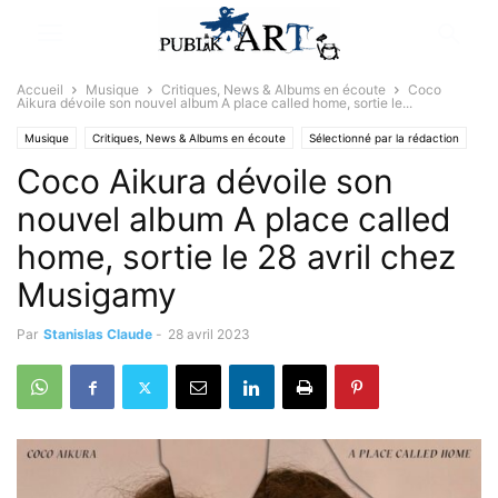
Accueil
Musique
Critiques, News & Albums en écoute
Coco
Aikura dévoile son nouvel album A place called home, sortie le...
Musique
Critiques, News & Albums en écoute
Sélectionné par la rédaction
Coco Aikura dévoile son
nouvel album A place called
home, sortie le 28 avril chez
Musigamy
Par
Stanislas Claude
-
28 avril 2023