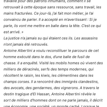
travaillé pour des patrons inhumains, comment il se
retrouvait à cette époque sans ressource, sans travail, les
mains fracturées. Ce jour-là, j’ai fait mon métier, je l’ai
convaincu de parler. Il a accepté en m’avertissant : Si je
parle, ils vont me mettre en balle dans la tête. C’est ce qui
est arrivé. »
La justice n’a jamais su qui étaient ces ils. Les assassins
n’ont jamais été retrouvés.
Antoine Albertini a voulu reconstituer le parcours de cet
homme exécuté dans le dos, d’une balle de fusil de
chasse. Il a enquêté. Visité les mobils homes où vivent des
milliers de déracinés, serfs des temps modernes, qui
récoltent le raisin, les kiwis, les clémentines dans les
champs corses. Il a rencontré des immigrés clandestins,
des avocats, des gendarmes, des vignerons. A travers le
destin tragique d’El Hassan, Antoine Albertini révèle le
sort de milliers d’hommes dont on ne parle jamais, il décrit
une économie, une société, un monde caché. Lorsque le