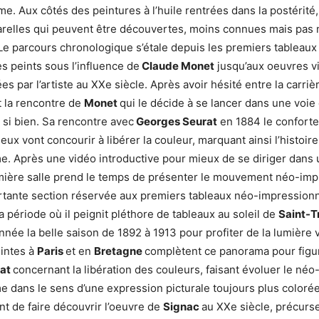
me. Aux côtés des peintures à l’huile rentrées dans la postérité,
arelles qui peuvent être découvertes, moins connues mais pas
Le parcours chronologique s’étale depuis les premiers tableaux
s peints sous l’influence de
Claude Monet
jusqu’aux oeuvres v
es par l’artiste au XXe siècle. Après avoir hésité entre la carriè
st la rencontre de
Monet
qui le décide à se lancer dans une voie
t si bien. Sa rencontre avec
Georges Seurat
en 1884 le conforte
eux vont concourir à libérer la couleur, marquant ainsi l’histoir
. Après une vidéo introductive pour mieux de se diriger dans 
emière salle prend le temps de présenter le mouvement néo-imp
rtante section réservée aux premiers tableaux néo-impressionn
 la période où il peignit pléthore de tableaux au soleil de
Saint-T
née la belle saison de 1892 à 1913 pour profiter de la lumière v
intes à
Paris
et en
Bretagne
complètent ce panorama pour figur
rat
concernant la libération des couleurs, faisant évoluer le néo
 dans le sens d’une expression picturale toujours plus colorée
nt de faire découvrir l’oeuvre de
Signac
au XXe siècle, précurs