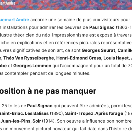
uemart André
accorde une semaine de plus aux visiteurs pour
 installations pour admirer les oeuvres de
Paul Signac
(1863-1
llustre théoricien du néo-impressionnisme est exposé à traver
iche en explications et en références picturales représentative
vres significatives de son art, ce sont
Georges Seurat
,
Camill
e
,
Théo Van Rysselberghe
,
Henri-Edmond Cross
,
Louis Hayet
,
mbe
et
Georges Lemmen
qui l’accompagnent pour un total de 7
 pas contempler pendant de longues minutes.
osition à ne pas manquer
 25 toiles de
Paul Signac
qui peuvent être admirées, parmi les
Saint-Briac. Les Balises
(1890),
Saint-Tropez. Après l’orage
(18
t
Juan-les-Pins, Soir
(1914). Son oeuvre a influencé bon nombre
ns un mouvement pictural novateur qui fait date dans l’histoire d