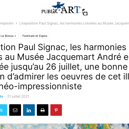
emporain
L’exposition Paul Signac, les harmonies colorées au Musée Jacquem
Le Bonus +
Festivals et Expos
ition Paul Signac, les harmonies
s au Musée Jacquemart André e
e jusqu’au 26 juillet, une bonne
 d’admirer les oeuvres de cet il
 néo-impressionniste
de
-
21 juillet 2021