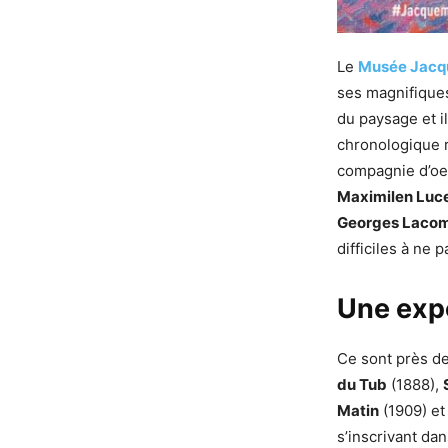
Le
Musée Jacq
ses magnifiques
du paysage et i
chronologique r
compagnie d’oeu
Maximilen Luc
Georges Laco
difficiles à ne
Une exp
Ce sont près de
du Tub
(1888),
Matin
(1909) e
s’inscrivant da