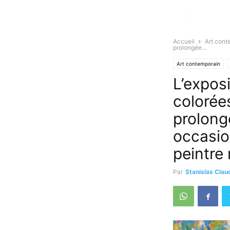
Accueil
Art cont
prolongée...
Art contemporain
L’expos
colorée
prolongé
occasion
peintre
Par
Stanislas Clau