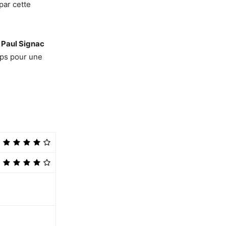
par cette
à
Paul Signac
mps pour une