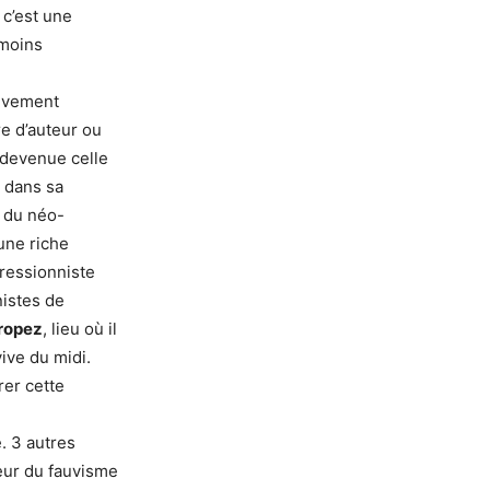
 c’est une
 moins
ivement
re d’auteur ou
 devenue celle
 dans sa
e du néo-
une riche
ressionniste
istes de
ropez
, lieu où il
ive du midi.
er cette
-
. 3 autres
eur du fauvisme