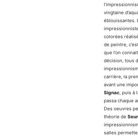
l’impressionnis
vingtaine d’aqu
éblouissantes. 
impressionniste
colorées réalisé
de peintre, c’e
que l’on connai
décision, tous d
impressionnisme
carrière, la pr
avant une impo
Signac
, puis à
passa chaque an
Des oeuvres pe
théorie de
Seu
impressionnisme
salles permette