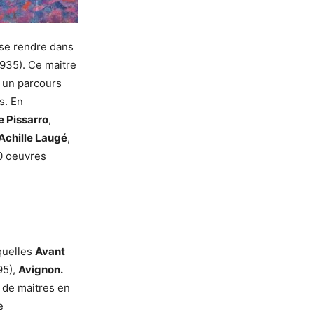
 se rendre dans
935). Ce maitre
s un parcours
s. En
e Pissarro
,
Achille Laugé
,
0 oeuvres
quelles
Avant
95),
Avignon.
 de maitres en
e