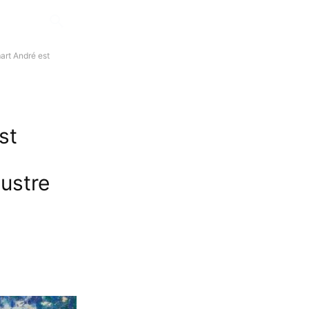
art André est
st
lustre